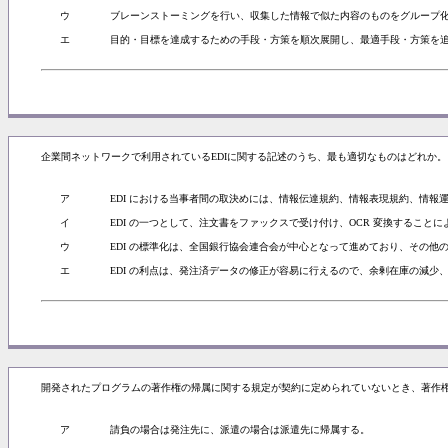
ウ
ブレーンストーミングを行い、収集した情報で似た内容のものをグループ
エ
目的・目標を達成するための手段・方策を順次展開し、最適手段・方策を
企業間ネットワークで利用されているEDIに関する記述のうち、最も適切なものはどれか。
ア
EDI における当事者間の取決めには、情報伝達規約、情報表現規約、情報
イ
EDI の一つとして、注文書をファックスで受け付け、OCR 変換すること
ウ
EDI の標準化は、全国銀行協会連合会が中心となって進めており、その他
エ
EDI の利点は、発注済データの修正が容易に行えるので、余剰在庫の減少
開発されたプログラムの著作権の帰属に関する規定が契約に定められていないとき、著作
ア
請負の場合は発注先に、派遣の場合は派遣先に帰属する。