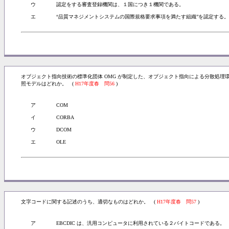
ウ
認定をする審査登録機関は、１国につき１機関である。
エ
“品質マネジメントシステムの国際規格要求事項を満たす組織”を認定する。
オブジェクト指向技術の標準化団体 OMG が制定した、オブジェクト指向による分散処
照モデルはどれか。 (
H17年度春 問56
)
ア
COM
イ
CORBA
ウ
DCOM
エ
OLE
文字コードに関する記述のうち、適切なものはどれか。 (
H17年度春 問57
)
ア
EBCDIC は、汎用コンピュータに利用されている２バイトコードである。