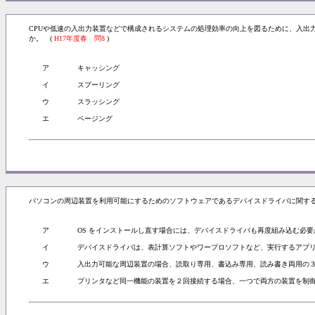
CPUや低速の入出力装置などで構成されるシステムの処理効率の向上を図るために、入出
か。 (
H17年度春 問8
)
ア
キャッシング
イ
スプーリング
ウ
スラッシング
エ
ページング
パソコンの周辺装置を利用可能にするためのソフトウェアであるデバイスドライバに関す
ア
OS をインストールし直す場合には、デバイスドライバも再度組み込む必要
イ
デバイスドライバは、表計算ソフトやワープロソフトなど、実行するアプ
ウ
入出力可能な周辺装置の場合、読取り専用、書込み専用、読み書き両用の
エ
プリンタなど同一機能の装置を２回接続する場合、一つで両方の装置を制