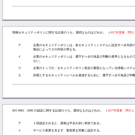
情報セキュリティポリシに関する記述のうち、適切なものはどれか。 (
H17年度春 問53
ア
企業のセキュリティポリシは、各セキュリティシステムに設定すべき内容
製品によってその内容が異なる。
イ
企業のセキュリティポリシは、遵守すべき行為及び判断の基準となるもの
ない。
ウ
企業のトップが、セキュリティポリシ策定の要因となっている情報システ
エ
目標とするセキュリティレベルを達成するために、遵守すべき行為及び判
ISO 9001：2000 の認定に関する記述のうち、適切なものはどれか。 (
H17年度春 問55
)
ア
１回認定されると、資格は半永久的に有効である。
イ
サービス産業を含まず、製造業を対象に認定する。