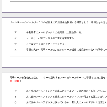
メールサーバのメールボックスの総容量の不足発生を回避する対策として、適切なものはど
ア
各利用者のメールボックスの使用量に上限を設ける。
イ
メールサーバのディスクの二重化を実施する。
ウ
メールデータのバックアップをとる。
エ
容量の大きい電子メールは、ほかのメール送信に迷惑をかけない時間帯に
電子メールを送信した後に、エラーを通知するメールがメールサーバの管理者だけに送ら
春 問18
)
ア
あて先のメールアドレスと差出人のメールアドレスの両方とも誤っている
イ
あて先のメールアドレスと差出人のメールアドレスの両方とも正しいが、
ウ
あて先のメールアドレスは誤っているが、差出人のメールアドレスは正し