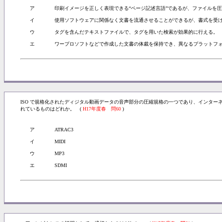
ア
印刷イメージを正しく表現できる“ページ記述言語”であるが、ファイルを
イ
使用ソフトウェアに関係なく文書を流通させることができるが、書式を受
ウ
タグを含んだテキストファイルで、タグを用いた検索が効果的に行える。
エ
ワープロソフトなどで作成した文書の体裁を保持でき、異なるプラットフ
ISO で規格化されたディジタル動画データの音声部分の圧縮規格の一つであり、インタ
れているものはどれか。 (
H17年度春 問60
)
ア
ATRAC3
イ
MIDI
ウ
MP3
エ
SDMI