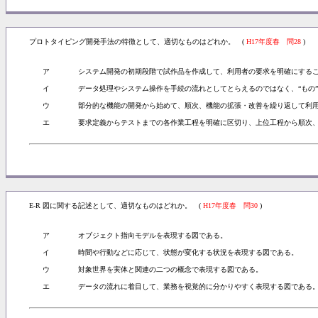
プロトタイピング開発手法の特徴として、適切なものはどれか。 (
H17年度春 問28
)
ア
システム開発の初期段階で試作品を作成して、利用者の要求を明確にする
イ
データ処理やシステム操作を手続の流れとしてとらえるのではなく、“もの
ウ
部分的な機能の開発から始めて、順次、機能の拡張・改善を繰り返して利
エ
要求定義からテストまでの各作業工程を明確に区切り、上位工程から順次
E-R 図に関する記述として、適切なものはどれか。 (
H17年度春 問30
)
ア
オブジェクト指向モデルを表現する図である。
イ
時間や行動などに応じて、状態が変化する状況を表現する図である。
ウ
対象世界を実体と関連の二つの概念で表現する図である。
エ
データの流れに着目して、業務を視覚的に分かりやすく表現する図である