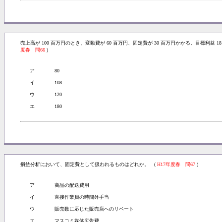
売上高が 100 百万円のとき、変動費が 60 百万円、固定費が 30 百万円かかる。目標利益
度春 問66
)
ア
80
イ
108
ウ
120
エ
180
損益分析において、固定費として扱われるものはどれか。 (
H17年度春 問67
)
ア
商品の配送費用
イ
直接作業員の時間外手当
ウ
販売数に応じた販売店へのリベート
エ
マスコミ媒体広告費