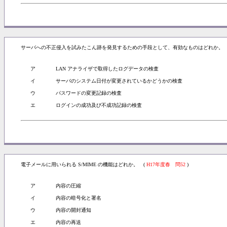
サーバへの不正侵入を試みたこん跡を発見するための手段として、有効なものはどれか。 
ア
LAN アナライザで取得したログデータの検査
イ
サーバのシステム日付が変更されているかどうかの検査
ウ
パスワードの変更記録の検査
エ
ログインの成功及び不成功記録の検査
電子メールに用いられる S/MIME の機能はどれか。 (
H17年度春 問52
)
ア
内容の圧縮
イ
内容の暗号化と署名
ウ
内容の開封通知
エ
内容の再送