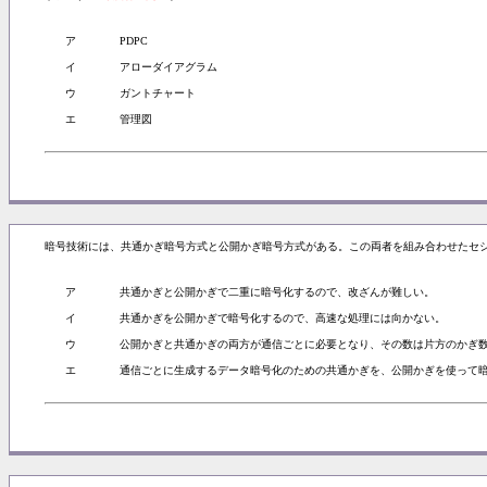
ア
PDPC
イ
アローダイアグラム
ウ
ガントチャート
エ
管理図
暗号技術には、共通かぎ暗号方式と公開かぎ暗号方式がある。この両者を組み合わせたセ
ア
共通かぎと公開かぎで二重に暗号化するので、改ざんが難しい。
イ
共通かぎを公開かぎで暗号化するので、高速な処理には向かない。
ウ
公開かぎと共通かぎの両方が通信ごとに必要となり、その数は片方のかぎ
エ
通信ごとに生成するデータ暗号化のための共通かぎを、公開かぎを使って