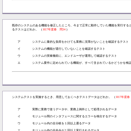
既存のシステムのある機能を修正したところ、今まで正常に動作していた機能を実行する
るテストはどれか。 (
H17年度春 問34
)
ア
システムに量的な負荷をかけても業務に支障がないことを確認するテスト
イ
システムの機能が退行していないことを確認するテスト
ウ
システムの実稼働前に、エンドユーザが運用して確認するテスト
エ
システム要件に定められている機能が、すべて含まれているかどうかを検
システムテストを実施するとき、用意しておくべきテストデータはどれか。 (
H17年度春
ア
実際に業務で使うデータや、業務上例外として処理されるデータ
イ
モジュール間のインタフェースに関するエラーを検出するデータ
ウ
モジュール内の全分岐を１回以上通るデータ
エ
モジュール内の全命令が１回以上実行されるデータ