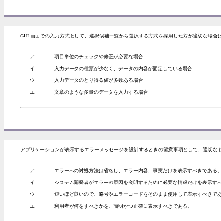
GUI 画面での入力方式として、選択候補一覧から選択する方式を採用した方が適切な場合
ア
項目単位のチェックや修正が必要な場合
イ
入力データの種類が少なく、データの内容が固定している場合
ウ
入力データのとり得る値が多数ある場合
エ
文章のような多量のデータを入力する場合
アプリケーションが表示するエラーメッセージを設計するときの留意事項として、適切なも
ア
エラーへの対処方法は省略し、エラー内容、事実だけを表示すべきである
イ
システム開発者がエラーの原因を究明するために必要な情報だけを表示す
ウ
短いほど良いので、略号やエラーコードをそのまま使用して表示すべきで
エ
利用者が何をすべきかを、簡明かつ正確に表示すべきである。