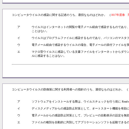
コンピュータウイルスの感染に関する記述のうち、適切なものはどれか。 (
H17年度春 
ア
ウイルスはインターネットの閲覧や電子メール経由で感染するものであり
ことはない。
イ
ウイルスはプログラムファイルに感染するものであり、パソコンのマスタ
ウ
電子メール経由で感染するウイルスの場合、電子メールの添付ファイルを
エ
マクロ型ウイルスに感染している文書ファイルをインターネットからダウ
ルに感染することはない。
コンピュータウイルスの防御策に関する利用者への指針のうち、適切なものはどれか。 (
ア
ソフトウェアをインストールする際は、ウイルスチェックを行う前に Read
イ
ディスクメディアからの感染防止対策として、オートスタート機能を有効
ウ
電子メールからの感染防止対策として、プレビューの自動表示の設定を無
エ
ファイルの種別を自動的に判別してアプリケーションソフトを起動できる