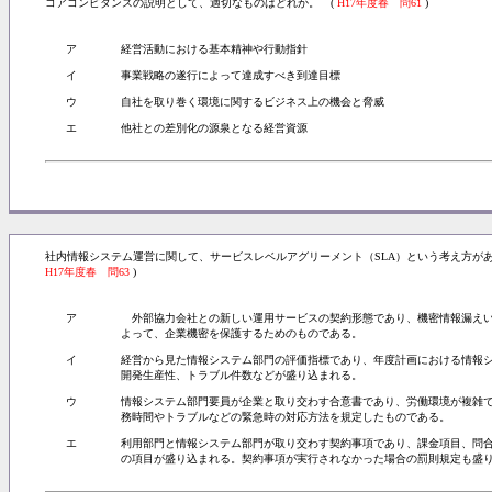
コアコンピタンスの説明として、適切なものはどれか。 (
H17年度春 問61
)
ア
経営活動における基本精神や行動指針
イ
事業戦略の遂行によって達成すべき到達目標
ウ
自社を取り巻く環境に関するビジネス上の機会と脅威
エ
他社との差別化の源泉となる経営資源
社内情報システム運営に関して、サービスレベルアグリーメント（SLA）という考え方がある
H17年度春 問63
)
ア
外部協力会社との新しい運用サービスの契約形態であり、機密情報漏えい
よって、企業機密を保護するためのものである。
イ
経営から見た情報システム部門の評価指標であり、年度計画における情報
開発生産性、トラブル件数などが盛り込まれる。
ウ
情報システム部門要員が企業と取り交わす合意書であり、労働環境が複雑
務時間やトラブルなどの緊急時の対応方法を規定したものである。
エ
利用部門と情報システム部門が取り交わす契約事項であり、課金項目、問
の項目が盛り込まれる。契約事項が実行されなかった場合の罰則規定も盛