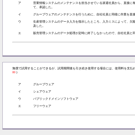
ア
営業情報システムのメンテナンスを担当させている派遣社員から、直接に
て、承認した。
イ
グループウェアのメンテナンスを行うために、自社社員と同様に作業を直
ウ
生産管理システムのデータ入力を指示したところ、入力ミスによって、欠
及した。
エ
販売管理システムのデータ処理が定時に終了しなかったので、自社社員と
無償で試用することができるが、試用期間後も引き続き使用する場合には、使用料を支払
80
)
ア
グループウェア
イ
シェアウェア
ウ
パブリックドメインソフトウェア
エ
フリーウェア