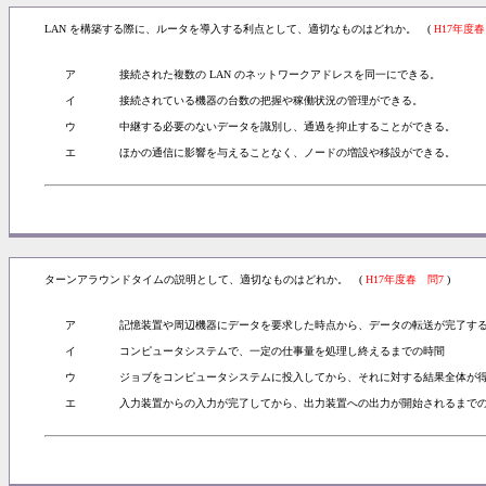
LAN を構築する際に、ルータを導入する利点として、適切なものはどれか。 (
H17年度春
ア
接続された複数の LAN のネットワークアドレスを同一にできる。
イ
接続されている機器の台数の把握や稼働状況の管理ができる。
ウ
中継する必要のないデータを識別し、通過を抑止することができる。
エ
ほかの通信に影響を与えることなく、ノードの増設や移設ができる。
ターンアラウンドタイムの説明として、適切なものはどれか。 (
H17年度春 問7
)
ア
記憶装置や周辺機器にデータを要求した時点から、データの転送が完了す
イ
コンピュータシステムで、一定の仕事量を処理し終えるまでの時間
ウ
ジョブをコンピュータシステムに投入してから、それに対する結果全体が
エ
入力装置からの入力が完了してから、出力装置への出力が開始されるまで