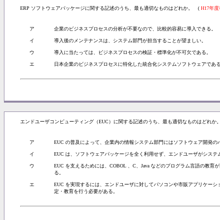
ERP ソフトウェアパッケージに関する記述のうち、最も適切なものはどれか。 (
H17年度
ア
企業のビジネスプロセスの分析が不要なので、比較的容易に導入できる。
イ
導入後のメンテナンスは、システム部門が担当することが望ましい。
ウ
導入に当たっては、ビジネスプロセスの検証・標準化が不可欠である。
エ
日本企業のビジネスプロセスに特化した統合化システムソフトウェアであ
エンドユーザコンピューティング（EUC）に関する記述のうち、最も適切なものはどれか。
ア
EUC の普及によって、企業内の情報システム部門にはソフトウェア開発
イ
EUC は、ソフトウェアパッケージを全く利用せず、エンドユーザがシス
ウ
EUC を支えるためには、COBOL 、C、Java などのプログラム言語の
る。
エ
EUC を実現するには、エンドユーザに対してパソコンや市販アプリケー
定・教育を行う必要がある。