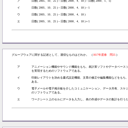
ア
日数( 2005、10、25 )－日数( 2000、4、18 )－日数( 2000、1、1)
イ
日数( 2005、10、25 )－日数( 2000、4、18 )－1
ウ
日数( 2005、10、25 )－日数( 2000、4、18 )
エ
日数( 2005、10、25 )－日数( 2000、4、18 )＋1
グループウェアに関する記述として、適切なものはどれか。 (
H17年度春 問25
)
ア
アニメーション機能やサウンド機能をもち、表計算ソフトやデータベース
を実現するためのソフトウェアである。
イ
印刷レイアウトを決める書式設定機能、文章の修正や編集機能などをもち
ある。
ウ
電子メールや電子掲示板を介したコミュニケーション、データ共有、スケ
のソフトウェアである。
エ
ワークシート上のセルにデータを入力し、表の作成やデータの集計を行う