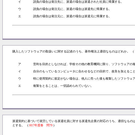
イ
請負の場合は発注先に、派遣の場合は派遣された社員に帰属する。
ウ
請負の場合は発注元に、派遣の場合は派遣先に帰属する。
エ
請負の場合は発注元に、派遣の場合は派遣元に帰属する。
購入したソフトウェアの取扱いに関する記述のうち、著作権法上適切なものはどれか。 (
ア
営利を目的としなければ、学校その他の教育機関に限り、ソフトウェアの
イ
自分のもっているコンピュータに合わせるなどの目的で、改良を加えるこ
ウ
特に使用契約に規定がない場合は、他人に売った後も複製したソフトウェ
エ
複製をとることは、一切認められていない。
派遣契約に基づいて就労している派遣社員に対する派遣先企業の対応のうち、適切なもの
とする。 (
H17年度春 問79
)