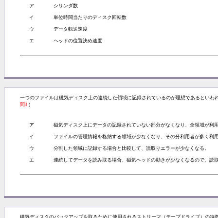
ア
シリンダ数
イ
単位時間当たりのディスク回転数
ウ
データ転送速度
エ
ヘッドの位置決め速度
一つのファイルは磁気ディスク上の連続した領域に記録されているのが理想であるといわ
問3
)
ア
磁気ディスク上にデータの記録されていない部分がなくなり、全領域が利
イ
ファイルの管理情報を格納する領域が少なくなり、その分利用者が多く利
ウ
分割した領域に記録する場合と比較して、読取りエラーが少なくなる。
エ
連続してデータを読み取る場合、磁気ヘッドの動きが少なくなるので、読
磁気ディスクのバックアップを取るために使用されるストリーマ（テープドライブ）の特徴