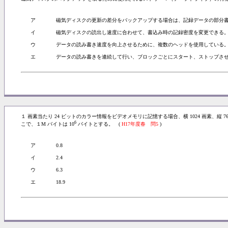
ア
磁気ディスクの更新の差分をバックアップする場合は、記録データの部分
イ
磁気ディスクの読出し速度に合わせて、書込み時の記録密度を変更できる
ウ
データの読み書き速度を向上させるために、複数のヘッドを使用している
エ
データの読み書きを連続して行い、ブロックごとにスタート、ストップさ
１ 画素当たり 24 ビットのカラー情報をビデオメモリに記憶する場合、横 1024 画素、縦 
6
こで、１M バイトは 10
バイトとする。 (
H17年度春 問5
)
ア
0.8
イ
2.4
ウ
6.3
エ
18.9