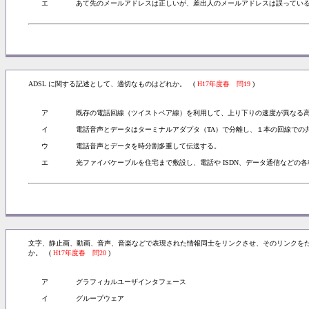
エ
あて先のメールアドレスは正しいが、差出人のメールアドレスは誤ってい
ADSL に関する記述として、適切なものはどれか。 (
H17年度春 問19
)
ア
既存の電話回線（ツイストペア線）を利用して、上り下りの速度が異なる
イ
電話音声とデータはターミナルアダプタ（TA）で分離し、１本の回線での
ウ
電話音声とデータを時分割多重して伝送する。
エ
光ファイバケーブルを住宅まで敷設し、電話や ISDN、データ通信などの
文字、静止画、動画、音声、音楽などで表現された情報同士をリンクさせ、そのリンクを
か。 (
H17年度春 問20
)
ア
グラフィカルユーザインタフェース
イ
グループウェア