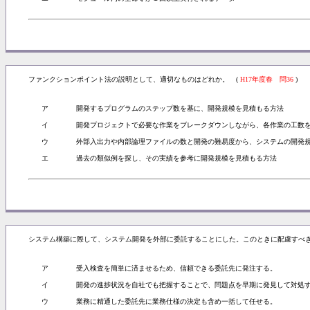
ファンクションポイント法の説明として、適切なものはどれか。 (
H17年度春 問36
)
ア
開発するプログラムのステップ数を基に、開発規模を見積もる方法
イ
開発プロジェクトで必要な作業をブレークダウンしながら、各作業の工数
ウ
外部入出力や内部論理ファイルの数と開発の難易度から、システムの開発
エ
過去の類似例を探し、その実績を参考に開発規模を見積もる方法
システム構築に際して、システム開発を外部に委託することにした。このときに配慮すべ
ア
受入検査を簡単に済ませるため、信頼できる委託先に発注する。
イ
開発の進捗状況を自社でも把握することで、問題点を早期に発見して対処
ウ
業務に精通した委託先に業務仕様の決定も含め一括して任せる。