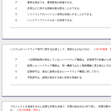
ア
運用を統合でき、運用要員を削減できる。
イ
災害などに対する危険分散を図ることができる。
ウ
ソフトウェアのバージョン管理を容易にすることができる。
エ
バックアップファイルを一元管理できる。
システムのハードウェア保守に関する記述として、適切なものはどれか。 (
H17年度春 
ア
一定期間故障が発生していないハードウェア機器は、定期保守の対象から
イ
故障したハードウェア機器は、同一機種ではなく最新機種に置き換えた方
ウ
定期保守は、過去に故障が起きたハードウェア機器に対して行う。
エ
予防保守は、故障が発生する前に対策を実施する。
プロジェクトを達成するのに必要な作業を矢線で、作業の結合点を○印で表し、所要日数
か。 (
H17年度春 問44
)