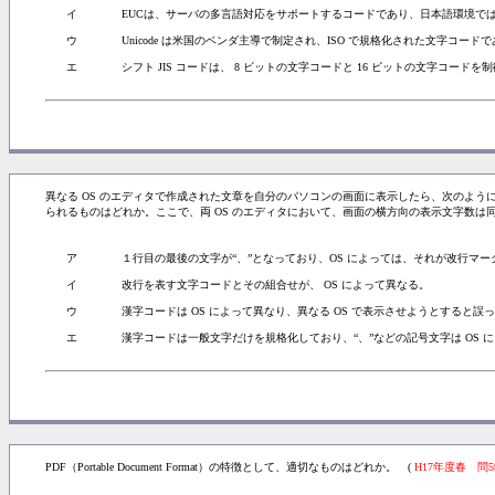
イ
EUCは、サーバの多言語対応をサポートするコードであり、日本語環境で
ウ
Unicode は米国のベンダ主導で制定され、ISO で規格化された文字コード
エ
シフト JIS コードは、 8 ビットの文字コードと 16 ビットの文字コー
異なる OS のエディタで作成された文章を自分のパソコンの画面に表示したら、次のよ
られるものはどれか。ここで、両 OS のエディタにおいて、画面の横方向の表示文字数は
ア
１行目の最後の文字が“、”となっており、OS によっては、それが改行マ
イ
改行を表す文字コードとその組合せが、 OS によって異なる。
ウ
漢字コードは OS によって異なり、異なる OS で表示させようとすると誤
エ
漢字コードは一般文字だけを規格化しており、“、”などの記号文字は OS 
PDF（Portable Document Format）の特徴として、適切なものはどれか。 (
H17年度春 問5