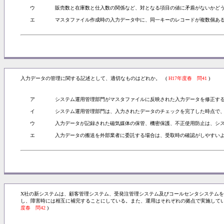
ウ
販売数と在庫数と仕入数の関係など、対となる項目の値に矛盾がないかど
エ
マスタファイル作成時の入力データ中に、同一キーのレコードが複数個あ
入力データの管理に関する記述として、適切なものはどれか。 (
H17年度春 問41
)
ア
システム運用管理部門がマスタファイルに反映された入力データを修正す
イ
システム運用管理部門は、入力されたデータのチェックを完了した時点で
ウ
入力データが記録された磁気媒体の保管、機密保護、不正使用防止は、シ
エ
入力データの搬送を外部業者に委託する場合は、受取時の確認がしやすい
X社の新システムは、顧客管理システム、受発注管理システム及びコールセンタシステム
し、障害時には相互に補完することにしている。また、運用はそれぞれの拠点で実施して
度春 問42
)