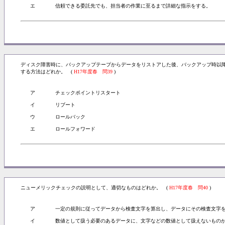
エ
信頼できる委託先でも、担当者の作業に至るまで詳細な指示をする。
ディスク障害時に、バックアップテープからデータをリストアした後、バックアップ時以
する方法はどれか。 (
H17年度春 問39
)
ア
チェックポイントリスタート
イ
リブート
ウ
ロールバック
エ
ロールフォワード
ニューメリックチェックの説明として、適切なものはどれか。 (
H17年度春 問40
)
ア
一定の規則に従ってデータから検査文字を算出し、データにその検査文字
イ
数値として扱う必要のあるデータに、文字などの数値として扱えないもの