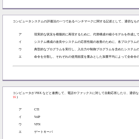
コンピュータシステムの評価法の一つであるベンチマークに関する記述として、適切なもの
ア
現実的な状況を模擬的に再現するために、代替構成や縮小モデルを作成し
イ
システム構成の改良やシステムの応答性能の改善のために、各プログラム
ウ
典型的なプログラムを実行し、入出力や制御プログラムを含めたシステム
エ
命令を分類し、それぞれの使用頻度を重みとした加重平均によって全命令
コンピュータが PBX などと連携して、電話やファックスに対して自動応答したり、適切
16
)
ア
CTI
イ
VoIP
ウ
VPN
エ
ゲートキーパ