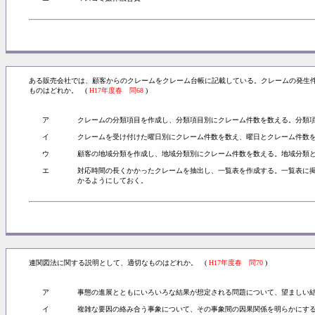
ある販売会社では、顧客からのクレームをクレーム台帳に記載している。クレームの発生
ものはどれか。 (
H17年度春 問68
)
ア
クレームの分類項目を作成し、分類項目別にクレーム件数を数える。分類
イ
クレームを受け付けた曜日別にクレーム件数を数え、曜日とクレーム件数
ウ
顧客の地域分類を作成し、地域分類別にクレーム件数を数える。地域分類
エ
対応時間の長くかかったクレームを抽出し、一覧表を作成する。一覧表に
かるようにしておく。
連関図法に関する説明として、適切なものはどれか。 (
H17年度春 問70
)
ア
事態の進展とともにいろいろな結果が想定される問題について、望ましい
イ
複雑な要因の絡み合う事象について、その事象間の因果関係を明らかにす