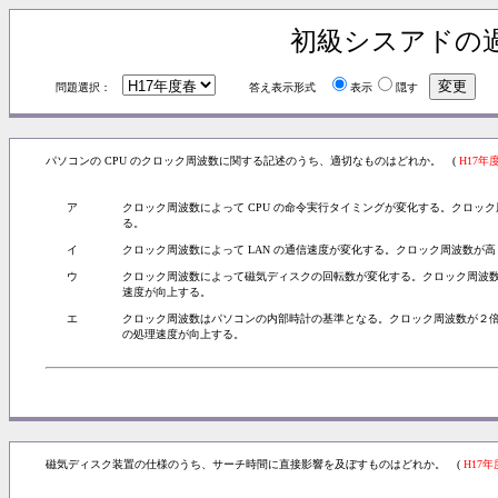
初級シスアドの
問題選択：
答え表示形式
表示
隠す
パソコンの CPU のクロック周波数に関する記述のうち、適切なものはどれか。 (
H17年
ア
クロック周波数によって CPU の命令実行タイミングが変化する。クロッ
る。
イ
クロック周波数によって LAN の通信速度が変化する。クロック周波数が高
ウ
クロック周波数によって磁気ディスクの回転数が変化する。クロック周波
速度が向上する。
エ
クロック周波数はパソコンの内部時計の基準となる。クロック周波数が２倍
の処理速度が向上する。
磁気ディスク装置の仕様のうち、サーチ時間に直接影響を及ぼすものはどれか。 (
H17