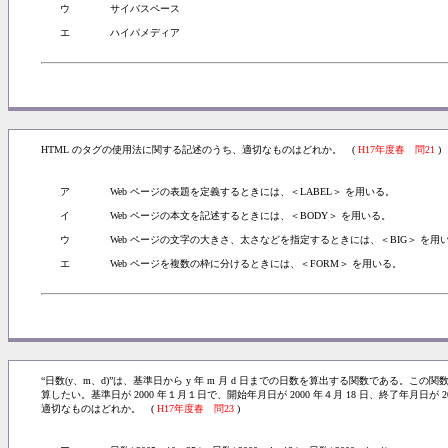
ウ
サイバスペース
エ
ハイパメディア
HTML のタグの使用法に関する記述のうち、適切なものはどれか。 (
H17年度春 問21
)
ア
Web ページの表題を定義するときには、＜LABEL＞ を用いる。
イ
Web ページの本文を記述するときには、＜BODY＞ を用いる。
ウ
Web ページの文字の大きさ、太さなどを指定するときには、＜BIG＞ を用
エ
Web ページを複数の枠に分けるときには、＜FORM＞ を用いる。
“日数(y、m、d)”は、基準日から y 年 m 月 d 日までの日数を算出する関数である。
算したい。基準日が 2000 年１月１日で、開始年月日が 2000 年４月 18 日、終了年月日が 2
適切なものはどれか。 (
H17年度春 問23
)