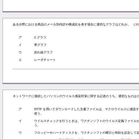
ある分野における商品のメーカ別内訳や構成比を表す場合に適切なグラフはどれか。 (
H
ア
Z グラフ
イ
帯グラフ
ウ
折れ線グラフ
エ
レーダチャート
ネットワークに接続したパソコンのウイルス感染対策に関する記述のうち、適切なものはど
ア
HTTP を用いてダウンロードした文書ファイルは、マクロウイルスに感染
使う。
イ
ウイルスチェックを行うときは、ワクチンソフトのウイルス定義ファイル
う。
ウ
フロッピーやハードディスクを、ワクチンソフトの曜日と時刻を設定して