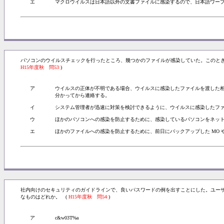
エ
マクロウイルスは日本語以外の文書ファイルに感染するので、日本語ワー
パソコンのウイルスチェックを行ったところ、幾つかのファイルが感染していた。このとき
H15年度秋 問53
)
ア
ウイルスの正体が不明である場合、ウイルスに感染したファイルを渡した
分かってから連絡する。
イ
システム管理者が迅速に対策を検討できるように、ウイルスに感染したフ
ウ
ほかのパソコンへの感染を防止するために、感染しているパソコンをネッ
エ
ほかのファイルへの感染を防止するために、前日にバックアップした MO
社内向けのセキュリティのガイドラインで、良いパスワードの例を出すことにした。ユーザ ID
なものはどれか。 (
H15年度秋 問54
)
ア
c&w03T%a