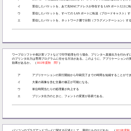
イ
受信したパケットを、あて先MACアドレスが存在する LAN ポートだけに
ウ
受信したパケットを、すべての LAN ポートに転送（ブロードキャスト）す
エ
受信したパケットを、ネットワーク層で分割（フラグメンテーション）す
ワープロソフトや表計算ソフトなどで印字処理を行う場合、プリンタへ直接出力を行わず
のプリンタ出力は専用プログラムに任せる方法がある。このように、アプリケーションの
効果があるか。 (
H15年度秋 問7
)
ア
アプリケーションの実行開始から印刷完了までの時間を短縮することがで
イ
大量の画像を含む文書の修正が可能になる。
ウ
単位時間当たりの処理量が向上する
エ
プリンタ出力のときに、フォントの変更が容易である。
パソコンのプラグアンドプレイに関する記述として、適切なものはどれか。 (
H15年度秋