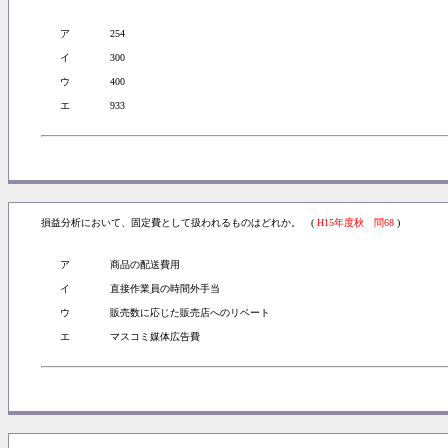
ア
254
イ
300
ウ
400
エ
933
損益分析において、固定費として扱われるものはどれか。 (
H15年度秋 問68
)
ア
商品の配送費用
イ
直接作業員の時間外手当
ウ
販売数に応じた販売店へのリベート
エ
マスコミ媒体広告費