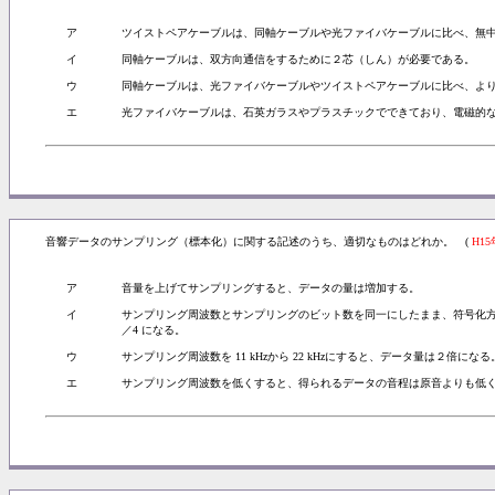
ア
ツイストペアケーブルは、同軸ケーブルや光ファイバケーブルに比べ、無
イ
同軸ケーブルは、双方向通信をするために２芯（しん）が必要である。
ウ
同軸ケーブルは、光ファイバケーブルやツイストペアケーブルに比べ、よ
エ
光ファイバケーブルは、石英ガラスやプラスチックでできており、電磁的
音響データのサンプリング（標本化）に関する記述のうち、適切なものはどれか。 (
H1
ア
音量を上げてサンプリングすると、データの量は増加する。
イ
サンプリング周波数とサンプリングのビット数を同一にしたまま、符号化方
／4 になる。
ウ
サンプリング周波数を 11 kHzから 22 kHzにすると、データ量は２倍になる
エ
サンプリング周波数を低くすると、得られるデータの音程は原音よりも低