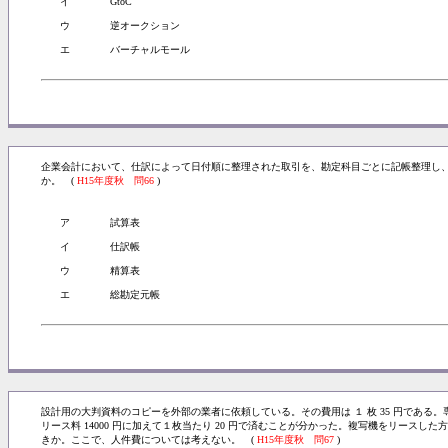
イ
GtoC
ウ
逆オークション
エ
バーチャルモール
企業会計において、仕訳によって日付順に整理された取引を、勘定科目ごとに記帳整理し
か。 (
H15年度秋 問66
)
ア
試算表
イ
仕訳帳
ウ
精算表
エ
総勘定元帳
設計用の大判資料のコピーを外部の業者に依頼している。その費用は １ 枚 35 円であ
リース料 14000 円に加えて１枚当たり 20 円で済むことが分かった。複写機をリース
きか。ここで、人件費については考えない。 (
H15年度秋 問67
)