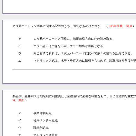
２次元コードシンボルに関する記述のうち、適切なものはどれか。 (
H15年度秋 問60
)
ア
１次元バーコードと同様に、情報は横方向にだけ読み取る。
イ
エラー訂正はできないが、エラー検出が可能となる。
ウ
同じ面積であれば、１次元バーコードに比べて多くの情報を記録できる。
エ
マトリックス式は、水平・垂直方向に情報をもつので、読取り許容角度が
製品別、顧客別又は地域別に利益責任と業務遂行に必要な職能をもつ、自己完結的な複数
秋 問61
)
ア
事業部制組織
イ
社内ベンチャ組織
ウ
職能別組織
エ
マトリックス組織