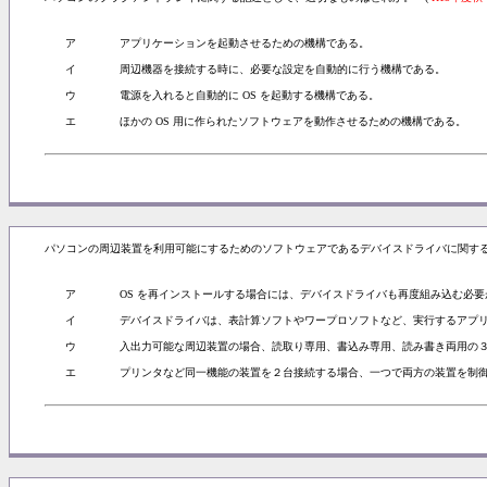
ア
アプリケーションを起動させるための機構である。
イ
周辺機器を接続する時に、必要な設定を自動的に行う機構である。
ウ
電源を入れると自動的に OS を起動する機構である。
エ
ほかの OS 用に作られたソフトウェアを動作させるための機構である。
パソコンの周辺装置を利用可能にするためのソフトウェアであるデバイスドライバに関す
ア
OS を再インストールする場合には、デバイスドライバも再度組み込む必要
イ
デバイスドライバは、表計算ソフトやワープロソフトなど、実行するアプ
ウ
入出力可能な周辺装置の場合、読取り専用、書込み専用、読み書き両用の
エ
プリンタなど同一機能の装置を２台接続する場合、一つで両方の装置を制