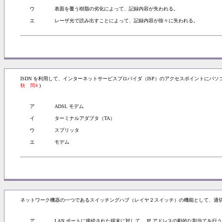
ウ
表面を覆う樹脂の劣化によって、記録内容が失われる。
エ
レーザ光で読み出すことによって、記録内容が徐々に失われる。
ISDN を利用して、インターネットサービスプロバイダ（ISP）のアクセスポイントにパ
秋 問4
)
ア
ADSL モデム
イ
ターミナルアダプタ（TA）
ウ
スプリッタ
エ
モデム
ネットワーク機器の一つであるスイッチングハブ（レイヤ２スイッチ）の機能として、適切
ア
LAN ポートに接続された端末に対して、 IP アドレスの動的な割当てを行