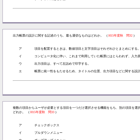
出力帳票の設計に関する記述のうち、最も適切なものはどれか。 (
H15年度秋 問32
)
ア
項目を配置するときは、数値項目と文字項目はそれぞれひとまとめにする
イ
コンピュータ化に伴い、これまで利用していた帳票にはとらわれず、入力
ウ
出力項目は、すべて左詰めで印字する。
エ
帳票に統一性をもたせるため、タイトルの位置、出力項目などに関する設
複数の項目からユーザが必要とする項目を一つだけ選択させる機能をもち、別の項目を選
どれか。 (
H15年度秋 問33
)
ア
チェックボックス
イ
プルダウンメニュー