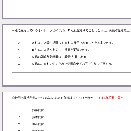
A 社で雇用しているオペレータの Q 氏を、B 社に派遣することになった。労働者派遣法
ア
A 社は、Q 氏が退職して B 社に雇用されることを禁止できる。
イ
B 社は、Q 氏を指名して派遣を要請できる。
ウ
Q 氏の派遣契約期間は、最長4年間である。
エ
Q 氏は、B 社の定められた指揮命令者の下で労働に従事する。
会社間の提携形態の一つである OEM に該当するものはどれか。 (
H15年度秋 問79
)
ア
技術提携
イ
資本提携
ウ
生産提携