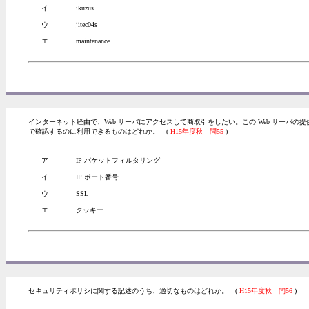
イ
ikuzus
ウ
jitec04s
エ
maintenance
インターネット経由で、Web サーバにアクセスして商取引をしたい。この Web サーバ
で確認するのに利用できるものはどれか。 (
H15年度秋 問55
)
ア
IP パケットフィルタリング
イ
IP ポート番号
ウ
SSL
エ
クッキー
セキュリティポリシに関する記述のうち、適切なものはどれか。 (
H15年度秋 問56
)