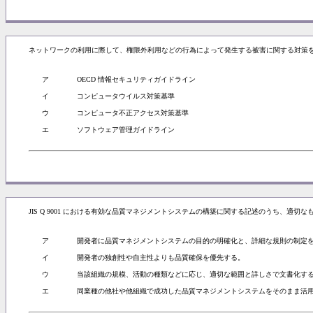
ネットワークの利用に際して、権限外利用などの行為によって発生する被害に関する対策
ア
OECD 情報セキュリティガイドライン
イ
コンピュータウイルス対策基準
ウ
コンピュータ不正アクセス対策基準
エ
ソフトウェア管理ガイドライン
JIS Q 9001 における有効な品質マネジメントシステムの構築に関する記述のうち、適切な
ア
開発者に品質マネジメントシステムの目的の明確化と、詳細な規則の制定
イ
開発者の独創性や自主性よりも品質確保を優先する。
ウ
当該組織の規模、活動の種類などに応じ、適切な範囲と詳しさで文書化す
エ
同業種の他社や他組織で成功した品質マネジメントシステムをそのまま活