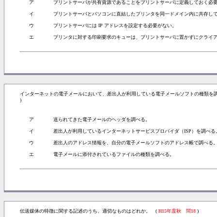
ア
プリントサーバが共有資源であることをプリントサーバに定義しておく必
イ
プリントサーバとパソコンに直結したプリンタを同一ドメイン内に共存し
ウ
プリントサーバには IP アドレスを設定する必要がない。
エ
プリンタに対する印刷要求のキューは、プリントサーバに置かずにクライ
インターネットの電子メールにおいて、差出人が利用している電子メールソフトの種類を
)
ア
送られてきた電子メールのヘッダを調べる。
イ
差出人が利用しているインターネットサービスプロバイダ（ISP）を調べる
ウ
差出人のアドレス情報を、自分の電子メールソフトのアドレス帳で調べる
エ
電子メールに添付されているファイルの種類を調べる。
伝送媒体の特徴に関する記述のうち、適切なものはどれか。 (
H15年度秋 問18
)