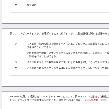
エ
水平分散
新しいコンピュータシステムを選択するときに行うシステムの性能評価に関する記述のうち
ア
できる限り単純な環境で測定すべきである。プログラムの多重度も１にし
タを得ることができる。
イ
比較的単純で理解しやすいプログラムをテスト用に作成し、必要に応じて
い評価を行うことができる。
ウ
メモリ容量や入出力装置の構成の違いによる影響を受けにくいテストプロ
エ
よく利用されるプログラムや処理時間が重要なプログラムなどを使って測
Windows を用いて構築した TCP/IP ネットワークにおいて、同一ドメインに接続し
たい。プリントサーバに関する記述のうち、適切なものはどれか。 (
H15年度秋 問16
)