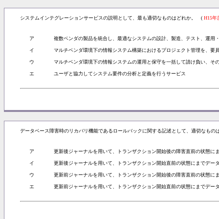
システムインテグレーションサービスの説明として、最も適切なものはどれか。 (
H15年
ア
複数ベンダの製品を統合し、最適なシステムの設計、製造、テスト、運用
イ
マルチベンダ環境下の情報システム構築におけるプロジェクト管理を、要
ウ
マルチベンダ環境下の情報システムの運用と保守を一括して請け負い、そ
エ
ユーザと協力してシステム要件の分析と定義を行うサービス
データベース障害時のリカバリ機能であるロールバックに関する記述として、適切なものは
ア
更新後ジャーナルを用いて、トランザクション開始後の障害直前の状態に
イ
更新後ジャーナルを用いて、トランザクション開始直前の状態にまでデー
ウ
更新前ジャーナルを用いて、トランザクション開始後の障害直前の状態に
エ
更新前ジャーナルを用いて、トランザクション開始直前の状態にまでデー