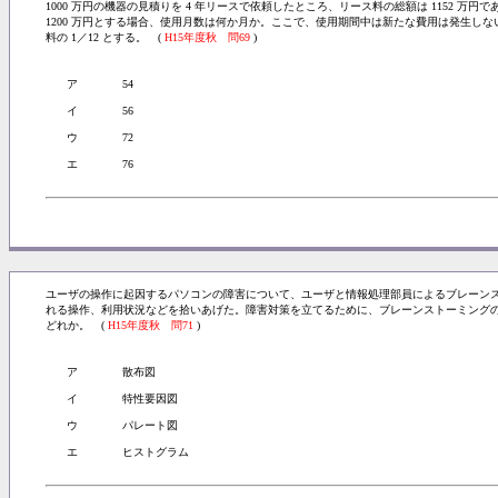
1000 万円の機器の見積りを 4 年リースで依頼したところ、リース料の総額は 1152 
1200 万円とする場合、使用月数は何か月か。ここで、使用期間中は新たな費用は発生し
料の 1／12 とする。 (
H15年度秋 問69
)
ア
54
イ
56
ウ
72
エ
76
ユーザの操作に起因するパソコンの障害について、ユーザと情報処理部員によるブレーン
れる操作、利用状況などを拾いあげた。障害対策を立てるために、ブレーンストーミング
どれか。 (
H15年度秋 問71
)
ア
散布図
イ
特性要因図
ウ
パレート図
エ
ヒストグラム