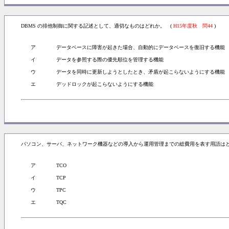
DBMS の排他制御に関する記述として、適切なものはどれか。 (
H15年度秋 問44
)
ア
データベースに障害が起きた場合、自動的にデータベースを復旧する機能
イ
データを参照する際の優先順位を管理する機能
ウ
データを同時に更新しようとしたとき、矛盾が起こらないようにする機能
エ
デッドロックが起こらないようにする機能
パソコン、サーバ、ネットワーク機器などの導入から運用管理までの総費用を表す用語はど
ア
TCO
イ
TCP
ウ
TPC
エ
TQC