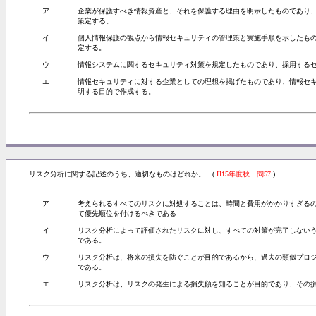
ア
企業が保護すべき情報資産と、それを保護する理由を明示したものであり
策定する。
イ
個人情報保護の観点から情報セキュリティの管理策と実施手順を示したも
定する。
ウ
情報システムに関するセキュリティ対策を規定したものであり、採用する
エ
情報セキュリティに対する企業としての理想を掲げたものであり、情報セ
明する目的で作成する。
リスク分析に関する記述のうち、適切なものはどれか。 (
H15年度秋 問57
)
ア
考えられるすべてのリスクに対処することは、時間と費用がかかりすぎる
て優先順位を付けるべきである
イ
リスク分析によって評価されたリスクに対し、すべての対策が完了しない
である。
ウ
リスク分析は、将来の損失を防ぐことが目的であるから、過去の類似プロ
である。
エ
リスク分析は、リスクの発生による損失額を知ることが目的であり、その