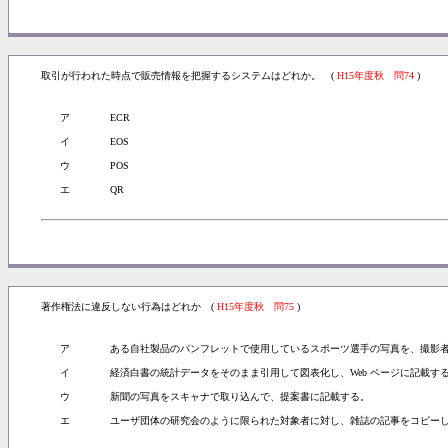
取引が行われた時点で販売情報を把握するシステムはどれか。 (
H15年度秋 問74
)
ア
ECR
イ
EOS
ウ
POS
エ
QR
著作権法に違反しない行為はどれか (
H15年度秋 問75
)
ア
ある自社製品のパンフレットで使用しているスポーツ選手の写真を、撮影
イ
経済白書の統計データをそのまま引用して図表化し、Web ページに記載す
ウ
新聞の写真をスキャナで取り込んで、提案書に記載する。
エ
ユーザ団体の研究会のように限られた対象者に対し、雑誌の記事をコピー