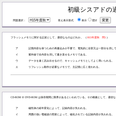
初級シスアドの
問題選択：
答え表示形式
表示
隠す
フラッシュメモリに関する記述として、適切なものはどれか。 (
H15年度秋 問1
)
ア
記憶内容を保つための再書込みが不要で、電気的に全部又は一部分を消し
イ
紫外線で全内容を消して書き直せるメモリである。
ウ
データを速く読み出せるので、キャッシュメモリとしてよく用いられる。
エ
リフレッシュ動作が必要なメモリで、主記憶に広く使われる。
CD-ROM や DVD-ROM は保存期間に限界があるといわれている。その根拠として、適切
ア
磁性体の経年変化によって、記録内容が失われる。
イ
周囲の強い電磁波の照射によって、磁化されている記録内容が失われる。