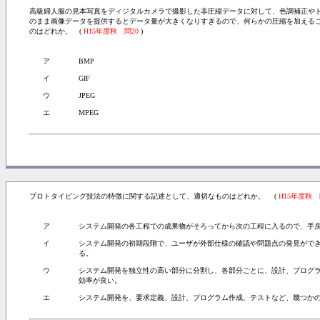
高級婦人服の見本写真をディジタルカメラで撮影した非圧縮データに対して、色調補正や
のまま画像データを提供するとデータ量が大きくなりすぎるので、何らかの圧縮を加える
のはどれか。 (
H15年度秋 問20
)
ア
BMP
イ
GIF
ウ
JPEG
エ
MPEG
プロトタイピング技法の特徴に関する記述として、適切なものはどれか。 (
H15年度秋 
ア
システム開発の各工程での成果物がそろってから次の工程に入るので、手
イ
システム開発の初期段階で、ユーザが外部仕様の確認や問題点の発見がで
る。
ウ
システム開発を独立性の高い部分に分割し、各部分ごとに、設計、プログ
効率が良い。
エ
システム開発を、要求定義、設計、プログラム作成、テストなど、幾つか