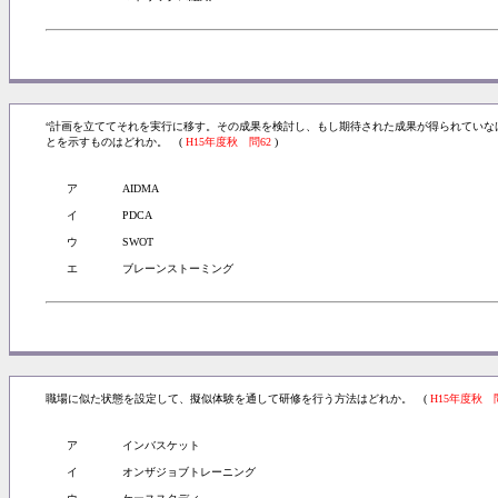
“計画を立ててそれを実行に移す。その成果を検討し、もし期待された成果が得られていな
とを示すものはどれか。 (
H15年度秋 問62
)
ア
AIDMA
イ
PDCA
ウ
SWOT
エ
ブレーンストーミング
職場に似た状態を設定して、擬似体験を通して研修を行う方法はどれか。 (
H15年度秋 
ア
インバスケット
イ
オンザジョブトレーニング