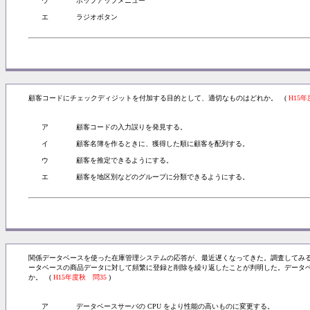
ウ
ポップアップメニュー
エ
ラジオボタン
顧客コードにチェックディジットを付加する目的として、適切なものはどれか。 (
H15年
ア
顧客コードの入力誤りを発見する。
イ
顧客名簿を作るときに、獲得した順に顧客を配列する。
ウ
顧客を推定できるようにする。
エ
顧客を地区別などのグループに分類できるようにする。
関係データベースを使った在庫管理システムの応答が、最近遅くなってきた。調査してみ
ータベースの商品データに対して頻繁に登録と削除を繰り返したことが判明した。データ
か。 (
H15年度秋 問35
)
ア
データベースサーバの CPU をより性能の高いものに変更する。