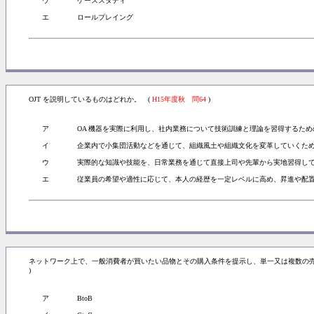
ウ
ケーススタディ
エ
ロールプレイング
OJT を説明しているものはどれか。 (
H15年度秋 問64
)
ア
OA 機器を実際に利用し、社内業務について技術訓練と理論を習得するた
イ
企業内で小集団活動などを通じて、組織風土や組織文化を変革していくた
ウ
実際的な知識や技能を、日常業務を通じて直接上司や先輩から実地習得し
エ
従業員の希望や適性に応じて、本人の経歴を一定レベルに高め、昇進や配
ネットワーク上で、一般消費者が買いたい品物とその購入条件を提示し、単一又は複数の
)
ア
BtoB