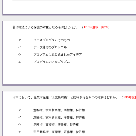
著作権法による保護の対象となるものはどれか。 (
H15年度秋 問76
)
ア
ソースプログラムそのもの
イ
データ通信のプロトコル
ウ
プログラムに組み込まれたアイデア
エ
プログラムのアルゴリズム
日本において、産業財産権（工業所有権）と総称される四つの権利はどれか。 (
H15年度
ア
意匠権、実用新案権、商標権、特許権
イ
意匠権、実用新案権、著作権、特許権
ウ
意匠権、商標権、著作権、特許権
エ
実用新案権、商標権、著作権、特許権