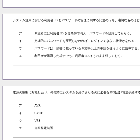
システム運用における利用者 ID とパスワードの管理に関する記述のうち、適切なものはど
ア
希望者には利用者 ID を無条件で与え、パスワードを登録してもらう。
イ
定期的にパスワードを変更しなければ、ログインできない仕掛けを作る。
ウ
パスワードは、辞書に載っている８文字以上の単語を使うように指導する
エ
利用者が退職した場合でも、利用者 ID はそのまま残しておく。
電源の瞬断に対処したり、停電時にシステムを終了させるのに必要な時間だけ電源供給す
ア
AVR
イ
CVCF
ウ
UPS
エ
自家発電装置