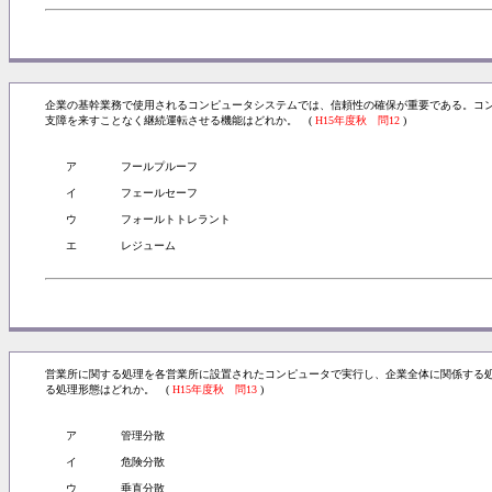
企業の基幹業務で使用されるコンピュータシステムでは、信頼性の確保が重要である。コ
支障を来すことなく継続運転させる機能はどれか。 (
H15年度秋 問12
)
ア
フールプルーフ
イ
フェールセーフ
ウ
フォールトトレラント
エ
レジューム
営業所に関する処理を各営業所に設置されたコンピュータで実行し、企業全体に関係する
る処理形態はどれか。 (
H15年度秋 問13
)
ア
管理分散
イ
危険分散
ウ
垂直分散