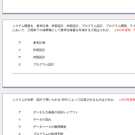
システム開発を、基本計画、外部設計、内部設計、プログラム設計、プログラム開発、テ
において、工程終了の成果物として要求仕様書を作成する工程はどれか。 (
H15年度秋 
ア
基本計画
イ
外部設計
ウ
内部設計
エ
プログラム設計
システムの分析・設計で用いられる DFD によって記述されるものはどれか。 (
H15年度
ア
データ入力画面の項目レイアウト
イ
データの流れ
ウ
データベースの物理構造
エ
プログラムの処理手順