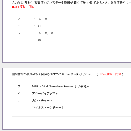
入力項目“年齢”（整数値）の正常データ範囲が 15 ≦ 年齢 ≦ 60 であるとき、限界値分
H15年度秋 問37
)
ア
14、15、60、61
イ
14、61
ウ
15、16、59、60
エ
15、60
開発作業の順序や相互関係を表すのに用いられる図はどれか。 (
H15年度秋 問39
)
ア
WBS（ Work Breakdown Structure ）の構造木
イ
アローダイアグラム
ウ
ガントチャート
エ
マイルストーンチャート