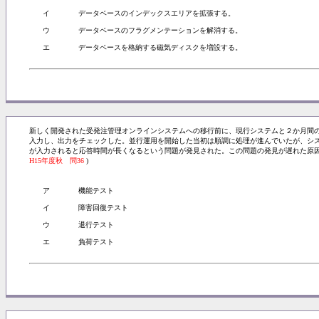
イ
データベースのインデックスエリアを拡張する。
ウ
データベースのフラグメンテーションを解消する。
エ
データベースを格納する磁気ディスクを増設する。
新しく開発された受発注管理オンラインシステムへの移行前に、現行システムと２か月間
入力し、出力をチェックした。並行運用を開始した当初は順調に処理が進んでいたが、シ
が入力されると応答時間が長くなるという問題が発見された。この問題の発見が遅れた原因
H15年度秋 問36
)
ア
機能テスト
イ
障害回復テスト
ウ
退行テスト
エ
負荷テスト