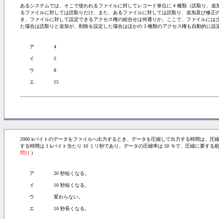
あるシステムでは、そこで使われるファイルに対してレコード単位に 4 種類（読取り、
るファイルに対しては読取りだけ、また、あるファイルに対しては読取り、追加及び修正の
き、ファイルに対して設定できるアクセス権の組合せは何通りか。ここで、ファイルには
た場合は読取りと追加が、削除を設定した場合はほかの 3 種類のアクセス権も自動的に設
ア
4
イ
5
ウ
8
エ
15
2000 kバイトのデータをファイルへ出力するとき、データを圧縮して出力する時間は、
する時間は 1 kバイト当たり 10 ミリ秒であり、データの圧縮率は 50 ％で、圧縮に要する処
問11
)
ア
20 秒短くなる。
イ
10 秒短くなる。
ウ
変わらない。
エ
10 秒長くなる。