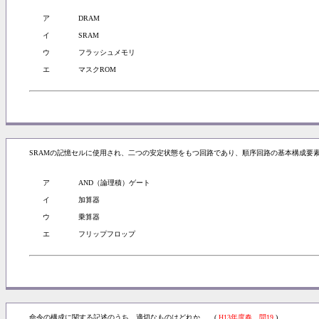
ア
DRAM
イ
SRAM
ウ
フラッシュメモリ
エ
マスクROM
SRAMの記憶セルに使用され、二つの安定状態をもつ回路であり、順序回路の基本構成要
ア
AND（論理積）ゲート
イ
加算器
ウ
乗算器
エ
フリップフロップ
命令の構成に関する記述のうち、適切なものはどれか。 (
H13年度春 問19
)