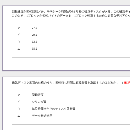
回転速度が5000回転／分、平均シーク時間が20ミリ秒の磁気ディスクがある。この磁気ディ
このとき、1ブロックが4000バイトのデータを、1ブロック転送するために必要な平均アク
ア
27.6
イ
29.2
ウ
33.6
エ
35.2
磁気ディスク装置の仕様のうち、回転待ち時間に直接影響を及ぼすものはどれか。 (
H1
ア
記録密度
イ
シリンダ数
ウ
単位時間当たりのディスク回転数
エ
データ転送速度