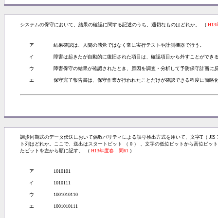
システムの保守において、結果の確認に関する記述のうち、適切なものはどれか。 (
H1
ア
結果確認は、人間の感覚ではなく常に実行テストや計測機器で行う。
イ
障害は起きたが自動的に復旧された項目は、確認項目から外すことができ
ウ
障害保守の結果が確認されたとき、原因を調査・分析して予防保守計画に
エ
保守完了報告書は、保守作業が行われたことだけが確認できる程度に簡略
調歩同期式のデータ伝送において偶数パリティによる誤り検出方式を用いて、文字T（ JIS 7 
ト列はどれか。ここで、送出はスタートビット （ 0 ） 、文字の低位ビットから高位ビット
たビットを左から順に記す。 (
H13年度春 問61
)
ア
1010101
イ
1010111
ウ
1001010110
エ
1001010111