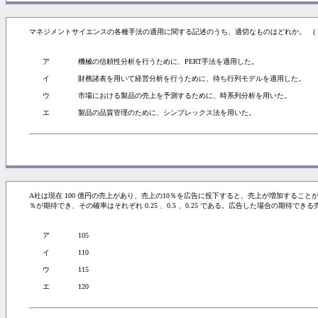
マネジメントサイエンスの各種手法の適用に関する記述のうち、適切なものはどれか。 (
ア
機械の信頼性分析を行うために、PERT手法を適用した。
イ
財務諸表を用いて経営分析を行うために、待ち行列モデルを適用した。
ウ
市場における製品の売上を予測するために、時系列分析を用いた。
エ
製品の品質管理のために、シンプレックス法を用いた。
A社は現在 100 億円の売上があり、売上の10％を広告に投下すると、売上が増加することが
％が期待でき、その確率はそれぞれ 0.25 、0.5 、0.25 である。広告した場合の期待でき
ア
105
イ
110
ウ
115
エ
120