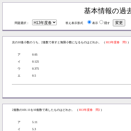
基本情報の過
問題選択：
答え表示形式
表示
隠す
次の10進小数のうち、2進数で表すと無限小数になるものはどれか。 (
H13年度春 問1
)
ア
0.05
イ
0.125
ウ
0.375
エ
0.5
2進数の101.11を10進数で表したものはどれか。 (
H13年度春 問2
)
ア
5.11
イ
5.3