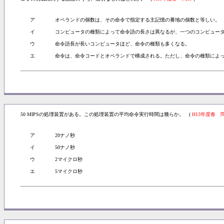
ア
オペランドの個数は、その命令で指定する主記憶の番地の個数と等しい。
イ
コンピュータの種類によって命令語の長さは異なるが、一つのコンピュー
ウ
命令語長が長いコンピュータほど、命令の種類も多くなる。
エ
命令は、命令コードとオペランドで構成される。ただし、命令の種類によ
50 MIPSの処理装置がある。この処理装置の平均命令実行時間は幾らか。 (
H13年度春 問
ア
20ナノ秒
イ
50ナノ秒
ウ
2マイクロ秒
エ
5マイクロ秒