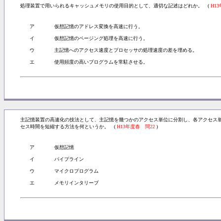
処理装置で用いられるキャッシュメモリの使用目的として、適切な記述はどれか。 (
H1
ア
仮想記憶のアドレス変換を高速に行う。
イ
仮想記憶のページング処理を高速に行う。
ウ
主記憶へのアクセス速度とプロセッサの処理速度の差を埋める。
エ
使用頻度の高いプログラムを常駐させる。
主記憶装置の高速化の技法として、主記憶を幾つかのアクセス単位に分割し、各アクセス
セス時間を短縮する方法を何というか。 (
H13年度春 問22
)
ア
仮想記憶
イ
パイプライン
ウ
マイクロプログラム
エ
メモリインタリーブ