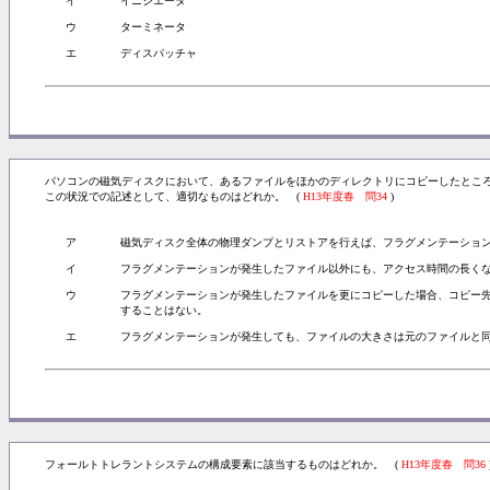
イ
イニシエータ
ウ
ターミネータ
エ
ディスパッチャ
パソコンの磁気ディスクにおいて、あるファイルをほかのディレクトリにコピーしたとこ
この状況での記述として、適切なものはどれか。 (
H13年度春 問34
)
ア
磁気ディスク全体の物理ダンプとリストアを行えば、フラグメンテーショ
イ
フラグメンテーションが発生したファイル以外にも、アクセス時間の長く
ウ
フラグメンテーションが発生したファイルを更にコピーした場合、コピー
することはない。
エ
フラグメンテーションが発生しても、ファイルの大きさは元のファイルと
フォールトトレラントシステムの構成要素に該当するものはどれか。 (
H13年度春 問36