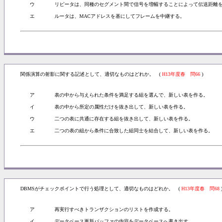
ウ
リピータは、同種のセグメント間で信号を増幅することによって伝送距離
エ
ルータは、MACアドレスを基にしてフレームを中継する。
関係演算の射影に関する記述として、適切なものはどれか。 (
H13年度春 問66
)
ア
表の中から与えられた条件を満足する組を選んで、新しい表を作る。
イ
表の中から所定の属性だけを抜き出して、新しい表を作る。
ウ
二つの表に共通に存在する組を抜き出して、新しい表を作る。
エ
二つの表の組から条件に合致した組同士を結合して、新しい表を作る。
DBMSがチェックポイントで行う処理として、適切なものはどれか。 (
H13年度春 問68
ア
再実行すべきトランザクションのリストを作成する。
イ
データベース更新バッファの内容をデータベースへ書き出す。