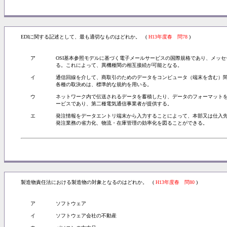
EDIに関する記述として、最も適切なものはどれか。 (
H13年度春 問78
)
ア
OSI基本参照モデルに基づく電子メールサービスの国際規格であり、メッ
る。これによって、異機種間の相互接続が可能となる。
イ
通信回線を介して、商取引のためのデータをコンピュータ（端末を含む）
各種の取決めは、標準的な規約を用いる。
ウ
ネットワーク内で伝送されるデータを蓄積したり、データのフォーマット
ービスであり、第二種電気通信事業者が提供する。
エ
発注情報をデータエントリ端末から入力することによって、本部又は仕入
発注業務の省力化、物流・在庫管理の効率化を図ることができる。
製造物責任法における製造物の対象となるのはどれか。 (
H13年度春 問80
)
ア
ソフトウェア
イ
ソフトウェア会社の不動産