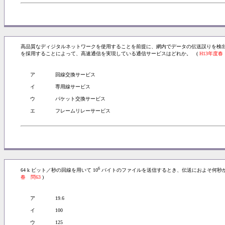
高品質なディジタルネットワークを使用することを前提に、網内でデータの伝送誤りを検
を採用することによって、高速通信を実現している通信サービスはどれか。 (
H13年度春
ア
回線交換サービス
イ
専用線サービス
ウ
パケット交換サービス
エ
フレームリレーサービス
6
64 k ビット／秒の回線を用いて 10
バイトのファイルを送信するとき、伝送におよそ何秒か
春 問63
)
ア
19.6
イ
100
ウ
125