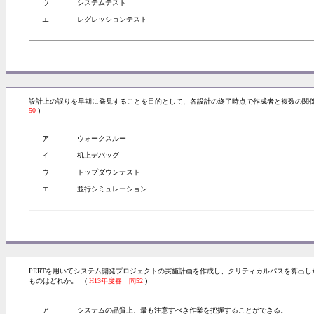
ウ
システムテスト
エ
レグレッションテスト
設計上の誤りを早期に発見することを目的として、各設計の終了時点で作成者と複数の関
50
)
ア
ウォークスルー
イ
机上デバッグ
ウ
トップダウンテスト
エ
並行シミュレーション
PERTを用いてシステム開発プロジェクトの実施計画を作成し、クリティカルパスを算出
ものはどれか。 (
H13年度春 問52
)
ア
システムの品質上、最も注意すべき作業を把握することができる。