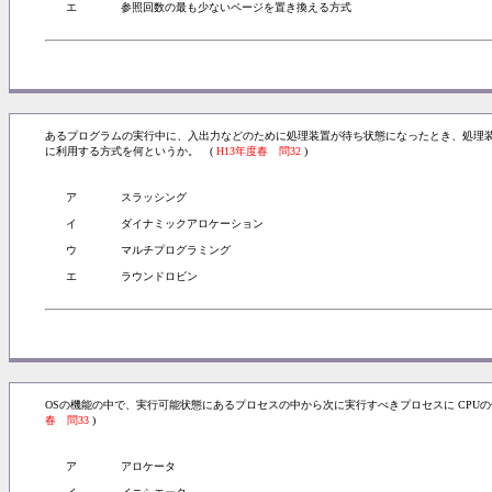
エ
参照回数の最も少ないページを置き換える方式
あるプログラムの実行中に、入出力などのために処理装置が待ち状態になったとき、処理
に利用する方式を何というか。 (
H13年度春 問32
)
ア
スラッシング
イ
ダイナミックアロケーション
ウ
マルチプログラミング
エ
ラウンドロビン
OSの機能の中で、実行可能状態にあるプロセスの中から次に実行すべきプロセスに CPU
春 問33
)
ア
アロケータ