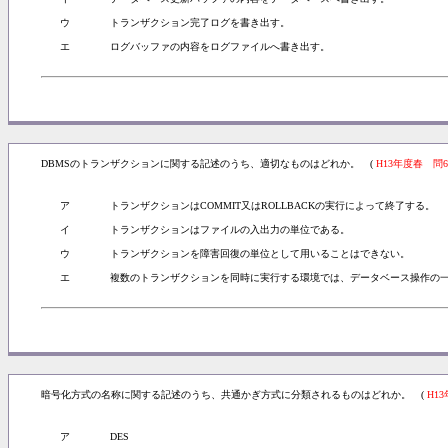
ウ
トランザクション完了ログを書き出す。
エ
ログバッファの内容をログファイルへ書き出す。
DBMSのトランザクションに関する記述のうち、適切なものはどれか。 (
H13年度春 問6
ア
トランザクションはCOMMIT又はROLLBACKの実行によって終了する。
イ
トランザクションはファイルの入出力の単位である。
ウ
トランザクションを障害回復の単位として用いることはできない。
エ
複数のトランザクションを同時に実行する環境では、データベース操作の
暗号化方式の名称に関する記述のうち、共通かぎ方式に分類されるものはどれか。 (
H1
ア
DES