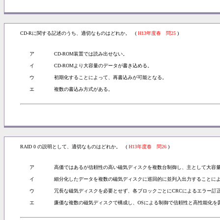
CD-Rに関する記述のうち、適切なものはどれか。 (
H13年度春 問25
)
ア
CD-ROM装置では読み出せない。
イ
CD-ROMより大容量のデータが書き込める。
ウ
初期化することによって、再書込みが可能となる。
エ
複数の書込み方式がある。
RAID 0 の説明として、適切なものはどれか。 (
H13年度春 問26
)
ア
高価ではあるが信頼性の高い磁気ディスクを複数台制御し、主として大容
イ
細分化したデータを複数の磁気ディスクに巡回的に並列入出力することに
ウ
冗長な磁気ディスクを必要とせず、各ブロックごとにCRCによるエラー訂
エ
廉価な複数の磁気ディスクで構成し、OSによる制御で信頼性と高性能化を