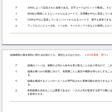
ア
ANSIによって設定された規格である。文字コードは7ビットで構成し、8 
イ
IBM社が開発した 8 ビットからなるコードで、汎用機を中心に普及してい
ウ
UNIXを中心に普及している 2 バイトからなるコードで、漢字も表現できる
エ
アップルコンピュータ社、ノベル社、マイクロソフト社などが提唱した2バイ
組織構造の基本原則に関する記述のうち、適切なものはどれか。 (
H13年度春 問73
)
ア
組織のメンバは、複数の上司から命令を受け取ることがあり得るので、こ
イ
組織を幾つかの階層に分けて、各階層ごとに責任や権限を明らかにするこ
る。
ウ
組織を構成するメンバの一人一人が専門化された業務活動を担当できるよ
る。
エ
統制範囲を決めることは重要であるが、一人の上司が監督する部下の数に
を監督させる。