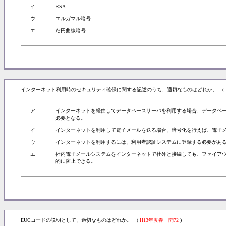
イ
RSA
ウ
エルガマル暗号
エ
だ円曲線暗号
インターネット利用時のセキュリティ確保に関する記述のうち、適切なものはどれか。 (
ア
インターネットを経由してデータベースサーバを利用する場合、データベ
必要となる。
イ
インターネットを利用して電子メールを送る場合、暗号化を行えば、電子
ウ
インターネットを利用するには、利用者認証システムに登録する必要があ
エ
社内電子メールシステムをインターネットで社外と接続しても、ファイア
的に防止できる。
EUCコードの説明として、適切なものはどれか。 (
H13年度春 問72
)