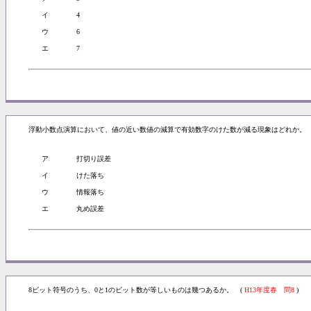
イ
4
ウ
6
エ
7
浮動小数点演算において、値の近い数値の減算で有効数字のけた数が減る現象はどれか。 
ア
打切り誤差
イ
けた落ち
ウ
情報落ち
エ
丸め誤差
8ビット符号のうち、0と1のビット数が等しいものは幾つあるか。 (
H13年度春 問8
)