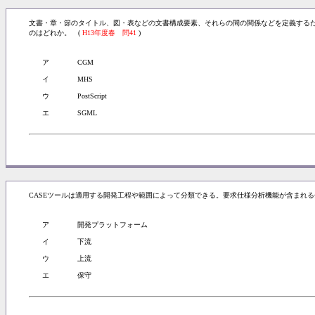
文書・章・節のタイトル、図・表などの文書構成要素、それらの間の関係などを定義するた
のはどれか。 (
H13年度春 問41
)
ア
CGM
イ
MHS
ウ
PostScript
エ
SGML
CASEツールは適用する開発工程や範囲によって分類できる。要求仕様分析機能が含まれる
ア
開発プラットフォーム
イ
下流
ウ
上流
エ
保守