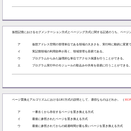
仮想記憶におけるセグメンテーション方式とページング方式に関する記述のうち、ページン
ア
仮想アドレス空間の管理単位である領域の大きさを、実行時に動的に変更
イ
実記憶領域の利用効率が高く、領域管理も容易である。
ウ
プログラムからみた論理的な単位でアクセス保護を行うことができる。
エ
プログラム実行中のモジュールの取込みや共有を容易に行うことができる
ページ置換えアルゴリズムにおけるLRU方式の説明として、適切なものはどれか。 (
H1
ア
一番古くから存在するページを置き換える方式
イ
最後に参照されたページを置き換える方式
ウ
最後に参照されてからの経過時間が最も長いページを置き換える方式