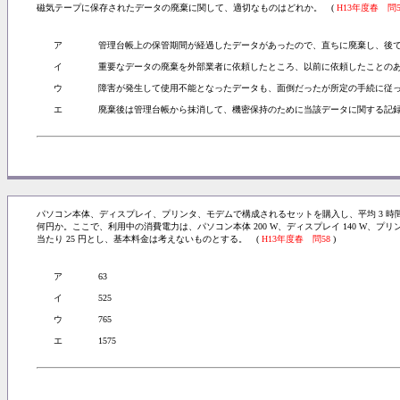
磁気テープに保存されたデータの廃棄に関して、適切なものはどれか。 (
H13年度春 問5
ア
管理台帳上の保管期間が経過したデータがあったので、直ちに廃棄し、後
イ
重要なデータの廃棄を外部業者に依頼したところ、以前に依頼したことの
ウ
障害が発生して使用不能となったデータも、面倒だったが所定の手続に従
エ
廃棄後は管理台帳から抹消して、機密保持のために当該データに関する記
パソコン本体、ディスプレイ、プリンタ、モデムで構成されるセットを購入し、平均 3 時間／
何円か。ここで、利用中の消費電力は、パソコン本体 200 W、ディスプレイ 140 W、プリンタ
当たり 25 円とし、基本料金は考えないものとする。 (
H13年度春 問58
)
ア
63
イ
525
ウ
765
エ
1575