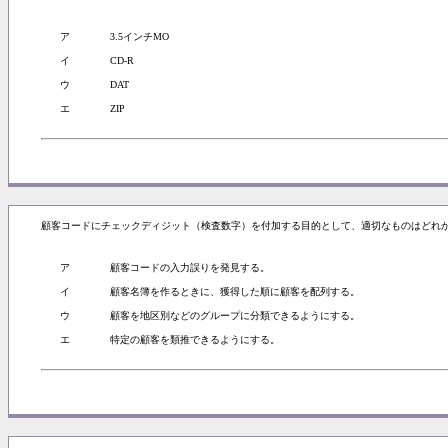
ア
3.5インチMO
イ
CD-R
ウ
DAT
エ
ZIP
顧客コードにチェックディジット（検査数字）を付加する目的として、適切なものはどれか
ア
顧客コードの入力誤りを発見する。
イ
顧客名簿を作るときに、獲得した順に顧客を配列する。
ウ
顧客を地区別などのグループに分類できるようにする。
エ
特定の顧客を類推できるようにする。