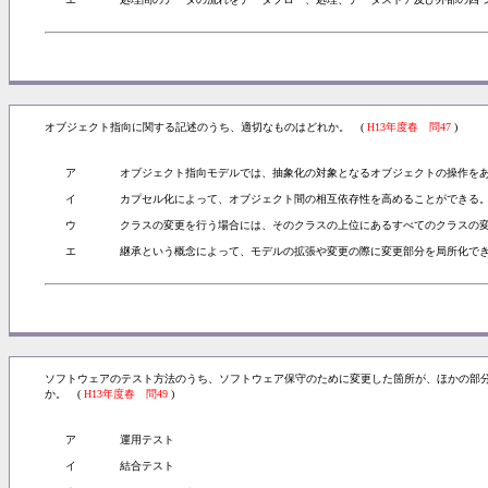
オブジェクト指向に関する記述のうち、適切なものはどれか。 (
H13年度春 問47
)
ア
オブジェクト指向モデルでは、抽象化の対象となるオブジェクトの操作を
イ
カプセル化によって、オブジェクト間の相互依存性を高めることができる
ウ
クラスの変更を行う場合には、そのクラスの上位にあるすべてのクラスの
エ
継承という概念によって、モデルの拡張や変更の際に変更部分を局所化で
ソフトウェアのテスト方法のうち、ソフトウェア保守のために変更した箇所が、ほかの部
か。 (
H13年度春 問49
)
ア
運用テスト
イ
結合テスト