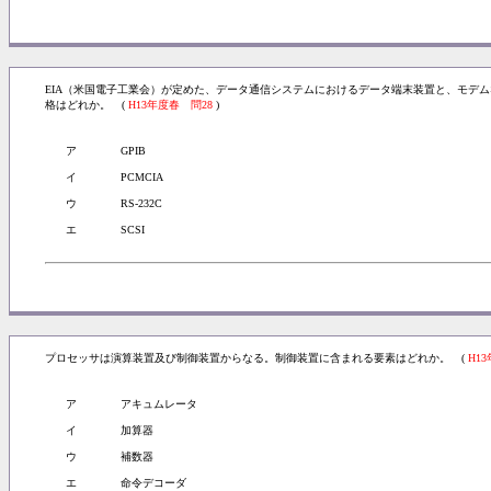
EIA（米国電子工業会）が定めた、データ通信システムにおけるデータ端末装置と、モデ
格はどれか。 (
H13年度春 問28
)
ア
GPIB
イ
PCMCIA
ウ
RS-232C
エ
SCSI
プロセッサは演算装置及び制御装置からなる。制御装置に含まれる要素はどれか。 (
H1
ア
アキュムレータ
イ
加算器
ウ
補数器
エ
命令デコーダ