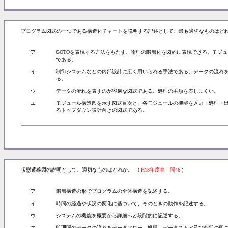
プログラム図式の一つである構造化チャートを説明する記述として、最も適切なものはどれ
ア
GOTOを表現する方法をもたず、論理の階層化を図的に表現できる。モジ
である。
イ
制御システムなどの内部設計に広く用いられる手法である。データの流れ
る。
ウ
データの流れを表すのが容易な図式である。処理の手順を表しにくい。
エ
モジュール構造図を示す図式目次と、各モジュールの機能を入力・処理・
るトップダウン設計向きの図式である。
状態遷移図の説明として、適切なものはどれか。 (
H13年度春 問46
)
ア
階層構造の形でプログラムの全体構造を記述する。
イ
時間の経過や状況の変化に基づいて、そのときの動作を記述する。
ウ
システムの機能を概要から詳細へと段階的に記述する。
エ
処理間のデータの流れをデータフロー、処理、データストア及び外部の四