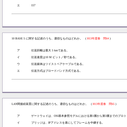
エ
157
10 BASE 5 に関する記述のうち、適切なものはどれか。 (
H13年度春 問64
)
ア
伝送距離は最大 5 kmである。
イ
伝送速度は10 M ビット／秒である。
ウ
伝送媒体はツイストペアケーブルである。
エ
伝送方式はブロードバンド方式である。
LAN間接続装置に関する記述のうち、適切なものはどれか。 (
H13年度春 問65
)
ア
ゲートウェイは、OSI基本参照モデルにおける第1層から第3層までのプロ
イ
ブリッジは、IPアドレスを基にしてフレームを中継する。