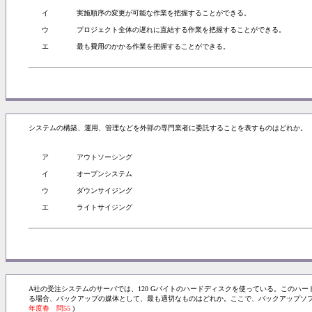
イ
実施順序の変更が可能な作業を把握することができる。
ウ
プロジェクト全体の遅れに直結する作業を把握することができる。
エ
最も費用のかかる作業を把握することができる。
システムの構築、運用、管理などを外部の専門業者に委託することを表すものはどれか。 
ア
アウトソーシング
イ
オープンシステム
ウ
ダウンサイジング
エ
ライトサイジング
A社の受注システムのサーバでは、120 Gバイトのハードディスクを使っている。このハ
る場合、バックアップの媒体として、最も適切なものはどれか。ここで、バックアップソフ
年度春 問55
)