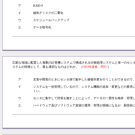
ア
RAID 0
イ
磁気ディスクの二重化
ウ
スケジュールバックアップ
エ
データ暗号化
広範な地域に配置した複数の計算機システムで構成される分散処理システムと単一のセン
ステムの特徴として、最も適切なものはどれか。 (
H13年度春 問37
)
ア
災害や障害のときにセンタ側で集中した修復作業を行うことができるので
イ
システムを一括管理しているので、システム機能の追加・変更などの要求
くい。
ウ
センタに集中して対策を施すことによって、データの一貫性を維持・管理
エ
ハードウェア及びソフトウェア資源の運用・管理が煩雑になるが、新技術