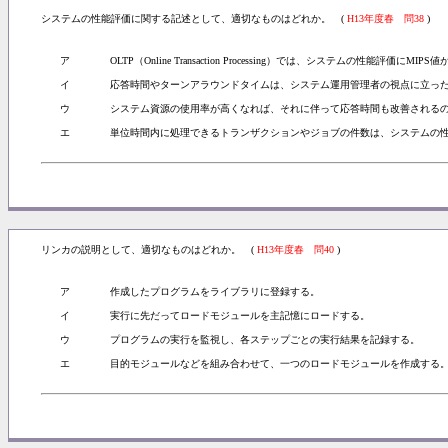
システムの性能評価に関する記述として、適切なものはどれか。 (
H13年度春 問38
)
ア
OLTP（Online Transaction Processing）では、システムの性能評価にM
イ
応答時間やターンアラウンドタイムは、システム運用管理者の視点に立っ
ウ
システム資源の使用率が高くなれば、それに伴って応答時間も改善される
エ
単位時間内に処理できるトランザクションやジョブの件数は、システムの
リンカの説明として、適切なものはどれか。 (
H13年度春 問40
)
ア
作成したプログラムをライブラリに登録する。
イ
実行に先だってロードモジュールを主記憶にロードする。
ウ
プログラムの実行を監視し、各ステップごとの実行結果を記録する。
エ
目的モジュールなどを組み合わせて、一つのロードモジュールを作成する