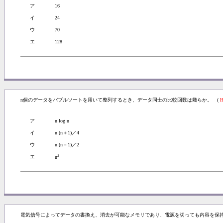
ア
16
イ
24
ウ
70
エ
128
n個のデータをバブルソートを用いて整列するとき、データ同士の比較回数は幾らか。 (
ア
n log n
イ
n (n＋1)／4
ウ
n (n－1)／2
2
エ
n
電気信号によってデータの書換え、消去が可能なメモリであり、電源を切っても内容を保持