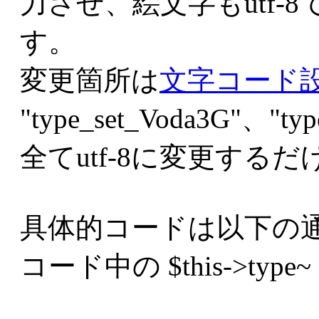
力させ、絵文字もutf-
す。
変更箇所は
文字コード
"type_set_Voda3G"、"ty
全てutf-8に変更する
具体的コードは以下の
コード中の $this->t