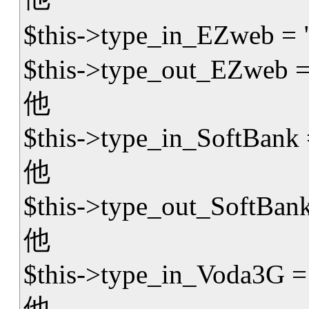
$this->type_in_EZweb = "sj
$this->type_out_EZweb = "sj
他
$this->type_in_SoftBank = "
他
$this->type_out_SoftBank = 
他
$this->type_in_Voda3G =
他