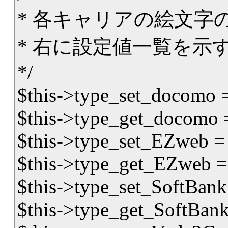
* 各キャリアの絵文字
* 右に設定値一覧を示す
*/
$this->type_set_docomo = "s
$this->type_get_docomo = "
$this->type_set_EZweb = "sj
$this->type_get_EZweb = "sj
$this->type_set_SoftBank =
$this->type_get_SoftBank =