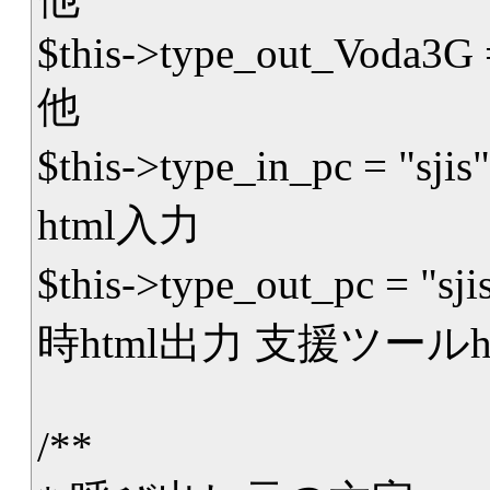
$this->type_out_Voda3G 
他
$this->type_in_pc = "sjis"
html入力
$this->type_out_pc = "sjis"
時html出力 支援ツールht
/**