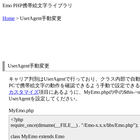
Emo PHP携帯絵文字ライブラリ
Home
> UserAgent手動変更
UserAgent手動変更
キャリア判別はUserAgentで行っており、クラス内部で
PCで携帯絵文字の動作を確認できるよう手動で設定でき
カスタマイズ
項目にあるように、MyEmo.phpの中の$this->use
UserAgentを設定してください。
MyEmo.php
<?php
require_once(dirname(__FILE__) . "/Emo-x.x.x/libs/Emo.php");
class MyEmo extends Emo