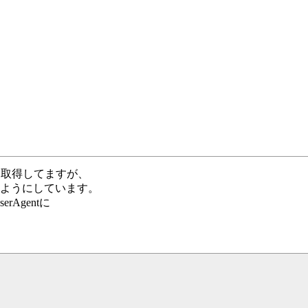
自動取得してますが、
るようにしています。
rAgentに