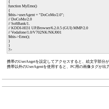
{
function MyEmo()
{
$this->userAgent = "DoCoMo/2.0";
// DoCoMo/2.0
// SoftBank/1.
// KDDI-HI31 UP.Browser/6.2.0.5 (GUI) MMP/2.0
// Vodafone/1.0/V702NK/NKJ001
$this->Emo();
}
}
?>
携帯のUserAngetを設定してアクセスすると、絵文字
携帯以外のUserAgentを使用すると、PC用の画像タグが