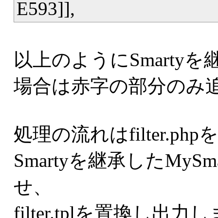
E593]],
以上のようにSmarty
場合は赤字の部分のみ
処理の流れはfilter.ph
Smartyを継承したMyS
せ、
filter.tplを置換し出力