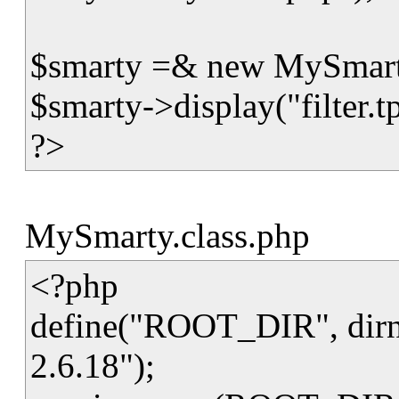
$smarty =& new MySmar
$smarty->display("filter.tp
?>
MySmarty.class.php
<?php
define("ROOT_DIR", dirn
2.6.18");