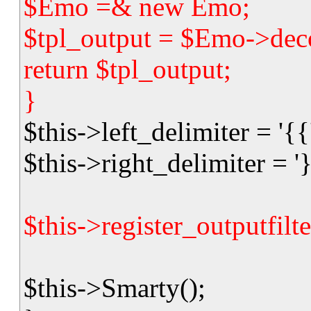
$Emo =& new Emo;
$tpl_output = $Emo->deco
return $tpl_output;
}
$this->left_delimiter = '{{
$this->right_delimiter = '}
$this->register_outputfil
$this->Smarty();