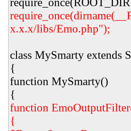
require_once(ROOT_DIR . 
require_once(dirname(__
x.x.x/libs/Emo.php");
class MySmarty extends 
{
function MySmarty()
{
function EmoOutputFilter
{