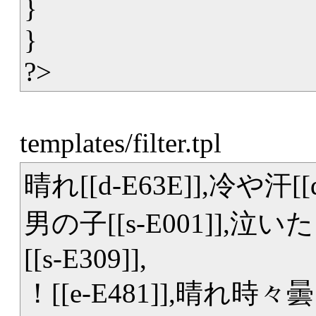
}
}
?>
templates/filter.tpl
晴れ[[d-E63E]],冷や汗[[d-E
男の子[[s-E001]],泣い
[[s-E309]],
！[[e-E481]],晴れ時々曇り