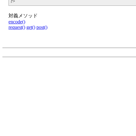
?>
対義メソッド
encode()
request()
get()
post()