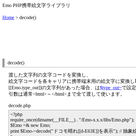
Emo PHP携帯絵文字ライブラリ
Home
> decode()
decode()
渡した文字列の文字コードを変換し、
絵文字コードを各キャリアに携帯端末用の絵文字に変換し
[[Emo.type_out]]の文字列があった場合、は
$type_out~
で設
引数は通常<html>～</html>まで全て渡して使います。
decode.php
<?php
require_once(dirname(__FILE__) . "/Emo-x.x.x/libs/Emo.php");
$Emo =& new Emo;
print $Emo->decode("ドコモ晴れ[[d-E63E]]を表