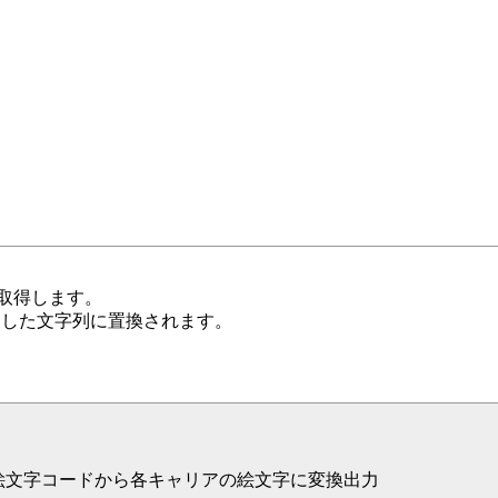
取得します。
定した文字列に置換されます。
示"); // 抽象絵文字コードから各キャリアの絵文字に変換出力