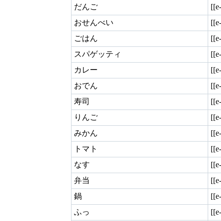
だんご
[[
おせんべい
[[
ごはん
[[
スパゲッティ
[[
カレー
[[
おでん
[[
寿司
[[
りんご
[[
みかん
[[
トマト
[[
なす
[[
弁当
[[
鍋
[[
ふっ
[[