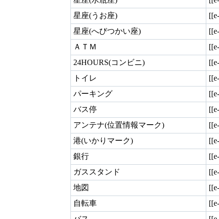
星座(うお座)
[[e
星座(へびつかい座)
[[e
ＡＴＭ
[[e
24HOURS(コンビニ)
[[e
トイレ
[[e
パーキング
[[e
バス停
[[e
アンテナ(位置情報マーク)
[[e
港(いかりマーク)
[[e
銀行
[[
ガススタンド
[[e
地図
[[e
自転車
[[
バス
[[