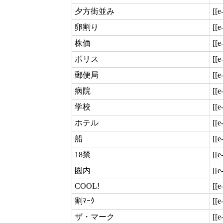
夕方街並み
[[
卵割り
[[
株価
[[
ポリス
[[
郵便局
[[
病院
[[
学校
[[e
ホテル
[[e
船
[[e
18禁
[[e
圏内
[[e
COOL!
[[e
割ﾏｰｸ
[[e
ザ・マーク
[[e