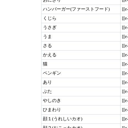
ハンバーガー(ファーストフード)
[[e
くじら
[[e
うさぎ
[[e
うま
[[e
さる
[[e
かえる
[[
猫
[[
ペンギン
[[
あり
[[
ぶた
[[
やしのき
[[e
ひまわり
[[e
顔１(うれしいカオ)
[[e
顔２(おこったカオ)
[[e