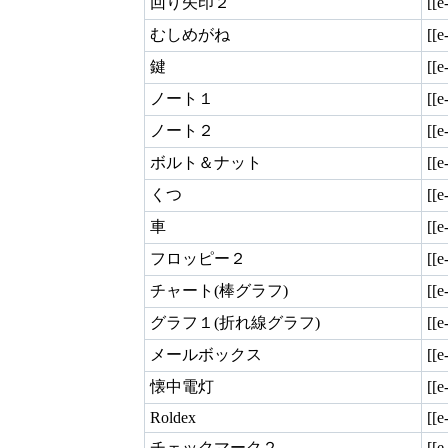
回り矢印２
[[e
むしめがね
[[e
鍵
[[e
ノート１
[[e
ノート２
[[e
ボルト＆ナット
[[e
くつ
[[e
車
[[e
フロッピー２
[[e
チャート(棒グラフ)
[[e
グラフ１(折れ線グラフ)
[[e
メールボックス
[[e
懐中電灯
[[e
Roldex
[[e
チェックマーク２
[[e