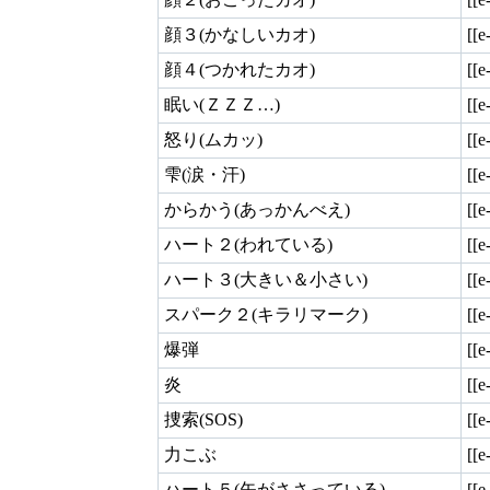
顔３(かなしいカオ)
[[e
顔４(つかれたカオ)
[[e
眠い(ＺＺＺ…)
[[e
怒り(ムカッ)
[[e
雫(涙・汗)
[[e
からかう(あっかんべえ)
[[e
ハート２(われている)
[[e
ハート３(大きい＆小さい)
[[e
スパーク２(キラリマーク)
[[e
爆弾
[[e
炎
[[e
捜索(SOS)
[[e
力こぶ
[[e
ハート５(矢がささっている)
[[