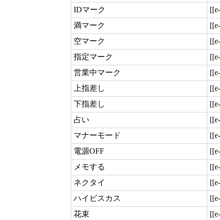
IDマーク
[[e
満マーク
[[e
空マーク
[[
指定マーク
[[
営業中マーク
[[
上指差し
[[
下指差し
[[
占い
[[
マナーモード
[[e
電源OFF
[[e
メモする
[[e
ネクタイ
[[e
ハイビスカス
[[e
花束
[[e