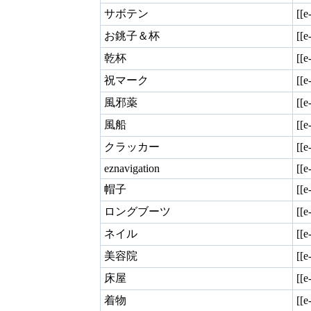
サボテン
[[e
お銚子＆杯
[[e
乾杯
[[e
祝マーク
[[e
風邪薬
[[
風船
[[
クラッカー
[[
eznavigation
[[
帽子
[[
ロングブーツ
[[
ネイル
[[
美容院
[[
床屋
[[
着物
[[