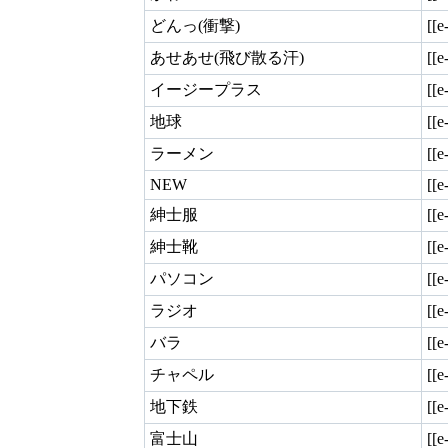
どんっ(衝撃)
[[e
あせあせ(飛び散る汗)
[[e
イージープラス
[[e
地球
[[e
ラーメン
[[e
NEW
[[e
紳士服
[[e
紳士靴
[[e
パソコン
[[e
ラジオ
[[e
バラ
[[
チャペル
[[
地下鉄
[[
富士山
[[