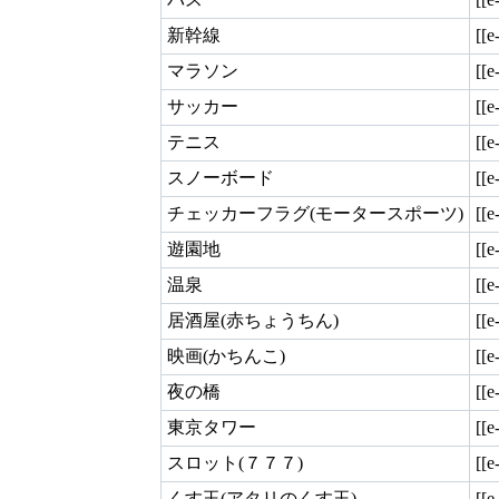
新幹線
[[e
マラソン
[[e
サッカー
[[e
テニス
[[e
スノーボード
[[e
チェッカーフラグ(モータースポーツ)
[[e
遊園地
[[e
温泉
[[
居酒屋(赤ちょうちん)
[[
映画(かちんこ)
[[
夜の橋
[[e
東京タワー
[[e
スロット(７７７)
[[e
くす玉(アタリのくす玉)
[[e