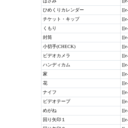
はさみ
[[e
ひめくりカレンダー
[[e
チケット・キップ
[[e
くもり
[[e
封筒
[[e
小切手(CHECK)
[[e
ビデオカメラ
[[e
ハンディカム
[[e
家
[[
花
[[e
ナイフ
[[e
ビデオテープ
[[e
めがね
[[e
回り矢印１
[[e