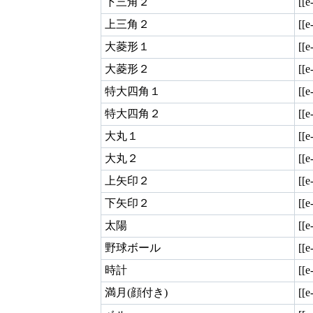
下三角２
[[e
上三角２
[[e
大菱形１
[[e
大菱形２
[[e
特大四角１
[[e
特大四角２
[[e
大丸１
[[e
大丸２
[[e
上矢印２
[[e
下矢印２
[[e
太陽
[[e
野球ボール
[[
時計
[[e
満月(顔付き)
[[e