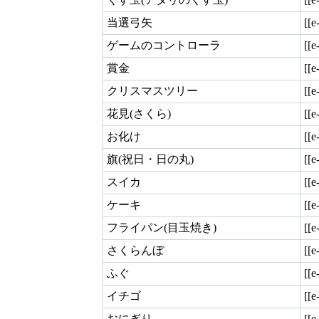
当選弓矢
[[e
ゲームのコントローラ
[[e
賞金
[[e
クリスマスツリー
[[e
花見(さくら)
[[
お化け
[[
旗(祝日・日の丸)
[[
スイカ
[[
ケーキ
[[e
フライパン(目玉焼き)
[[e
さくらんぼ
[[e
ふぐ
[[e
イチゴ
[[e
おにぎり
[[e