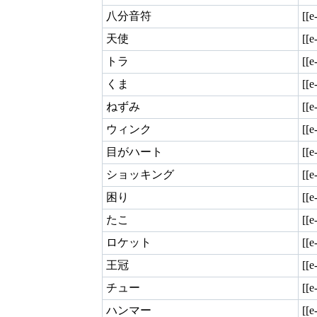
八分音符
[[
天使
[[e
トラ
[[e
くま
[[e
ねずみ
[[e
ウィンク
[[e
目がハート
[[e
ショッキング
[[e
困り
[[e
たこ
[[e
ロケット
[[e
王冠
[[e
チュー
[[
ハンマー
[[