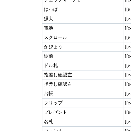
はっぱ
[[
猟犬
[[e
電池
[[e
スクロール
[[e
がびょう
[[e
錠前
[[e
ドル札
[[e
指差し確認左
[[e
指差し確認右
[[e
台帳
[[e
クリップ
[[e
プレゼント
[[e
名札
[[e
ゴハン１
[[