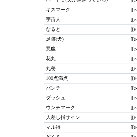
キスマーク
[[
宇宙人
[[
なると
[[
足跡(犬)
[[e
悪魔
[[e
花丸
[[e
丸秘
[[e
100点満点
[[e
パンチ
[[e
ダッシュ
[[e
ウンチマーク
[[e
人差し指サイン
[[e
マル得
[[e
どくろ
[[e