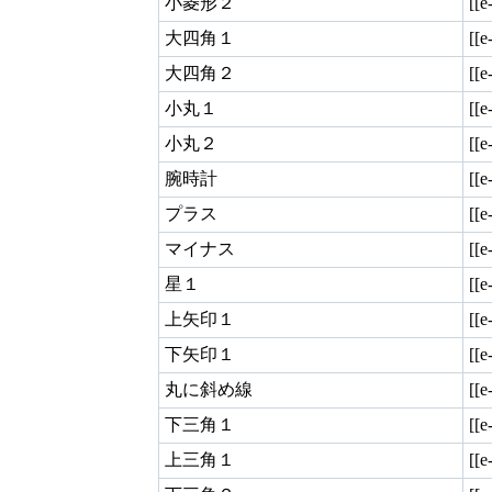
小菱形２
[[e
大四角１
[[e
大四角２
[[e
小丸１
[[e
小丸２
[[e
腕時計
[[e
プラス
[[e
マイナス
[[e
星１
[[e
上矢印１
[[e
下矢印１
[[e
丸に斜め線
[[e
下三角１
[[e
上三角１
[[e