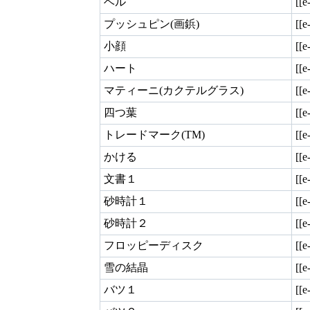
ベル
[[e
プッシュピン(画鋲)
[[e
小顔
[[e
ハート
[[e
マティーニ(カクテルグラス)
[[e
四つ葉
[[e
トレードマーク(TM)
[[e
かける
[[e
文書１
[[e
砂時計１
[[e
砂時計２
[[e
フロッピーディスク
[[e
雪の結晶
[[e
バツ１
[[e