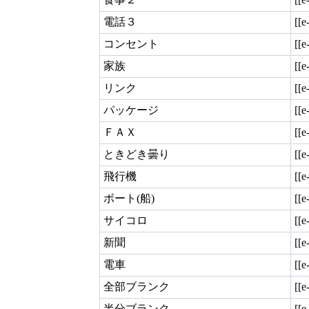
電話３
[[e
コンセント
[[e
家族
[[e
リンク
[[e
パッケージ
[[e
ＦＡＸ
[[e
ときどき曇り
[[e
飛行機
[[e
ボート(船)
[[e
サイコロ
[[e
新聞
[[e
電車
[[e
全部ブランク
[[e
半分ブランク
[[e