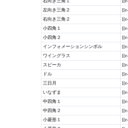
右向き三角１
[[e
左向き三角２
[[e
右向き三角２
[[e
小四角１
[[e
小四角２
[[e
インフォメーションシンボル
[[e
ワイングラス
[[e
スピーカ
[[e
ドル
[[e
三日月
[[e
いなずま
[[e
中四角１
[[e
中四角２
[[e
小菱形１
[[e