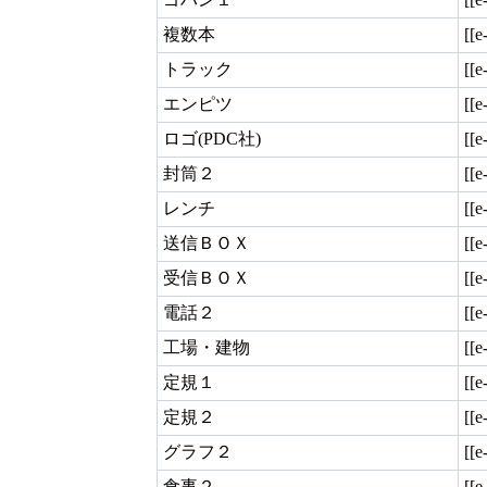
複数本
[[e
トラック
[[e
エンピツ
[[e
ロゴ(PDC社)
[[e
封筒２
[[e
レンチ
[[e
送信ＢＯＸ
[[e
受信ＢＯＸ
[[e
電話２
[[e
工場・建物
[[
定規１
[[e
定規２
[[e
グラフ２
[[e
食事２
[[e