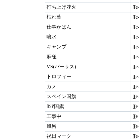
打ち上げ花火
[[
枯れ葉
[[
仕事かばん
[[
噴水
[[e
キャンプ
[[e
麻雀
[[e
VS(バーサス)
[[e
トロフィー
[[e
カメ
[[e
スペイン国旗
[[e
ﾛｼｱ国旗
[[e
工事中
[[e
風呂
[[e
祝日マーク
[[e