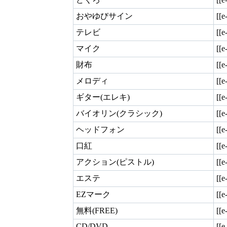
おやゆびサイン
[[e
テレビ
[[e
マイク
[[e
財布
[[e
メロディ
[[e
ギター(エレキ)
[[e
バイオリン(クラシック)
[[e
ヘッドフォン
[[e
口紅
[[e
アクション(ピストル)
[[e
エステ
[[e
EZマーク
[[e
無料(FREE)
[[e
CD/DVD
[[e