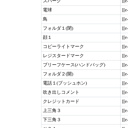
スパーク
[[e
電球
[[e
鳥
[[e
フォルダ１(閉)
[[e
顔１
[[e
コピーライトマーク
[[e
レジスタードマーク
[[e
ブリーフケース(ハンドバッグ)
[[e
フォルダ２(開)
[[e
電話１(プッシュホン)
[[e
吹き出しコメント
[[
クレジットカード
[[e
上三角３
[[e
下三角３
[[e