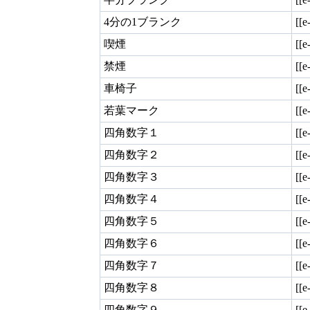
4分の1ブランク
[[e
喫煙
[[e
禁煙
[[e
車椅子
[[e
若葉マーク
[[e
四角数字１
[[e
四角数字２
[[e
四角数字３
[[e
四角数字４
[[e
四角数字５
[[e
四角数字６
[[e
四角数字７
[[e
四角数字８
[[e
四角数字９
[[e