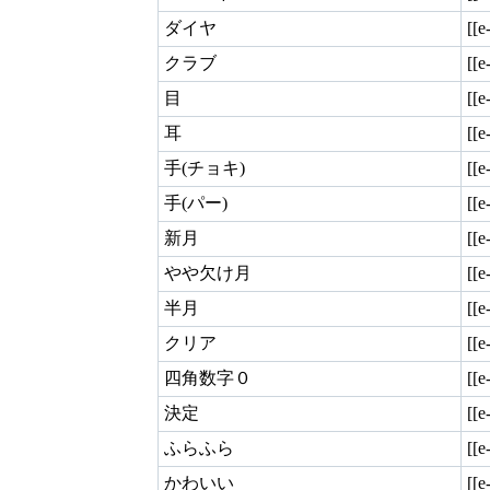
ダイヤ
[[e
クラブ
[[e
目
[[e
耳
[[e
手(チョキ)
[[e
手(パー)
[[e
新月
[[e
やや欠け月
[[e
半月
[[
クリア
[[
四角数字０
[[
決定
[[
ふらふら
[[
かわいい
[[