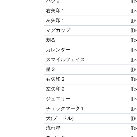
バツ２
[[e
右矢印１
[[e
左矢印１
[[e
マグカップ
[[e
割る
[[e
カレンダー
[[e
スマイルフェイス
[[e
星２
[[e
右矢印２
[[e
左矢印２
[[e
ジュエリー
[[e
チェックマーク１
[[e
犬(プードル)
[[
流れ星
[[e