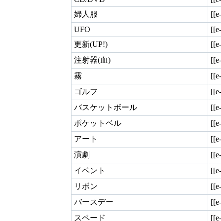
婦人服
[[e
UFO
[[e
更新(UP!)
[[e
注射器(血)
[[e
霧
[[e
ゴルフ
[[e
バスケットボール
[[e
ポケットベル
[[e
アート
[[e
演劇
[[e
イベント
[[e
リボン
[[e
バースデー
[[e
スペード
[[e